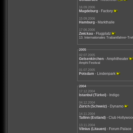
16.09.2006
Magdeburg
- Factory
15.09.2006
Hamburg
- Markthalle
17.06.2006
Zwickau
- Flugplatz
13. Internationales Trabantfahrer-Tre
2005
02.07.2005
Gelsenkirchen
- Amphitheater
Amphi Festival
01.07.2005
Potsdam
- Lindenpark
2004
17.12.2004
Istanbul
(Türkei)
- Indigo
04.12.2004
Zürich
(Schweiz)
- Dynamo
14.11.2004
Tallinn
(Estland)
- Club Hollywoo
13.11.2004
Vilnius
(Litauen)
- Forum Palace