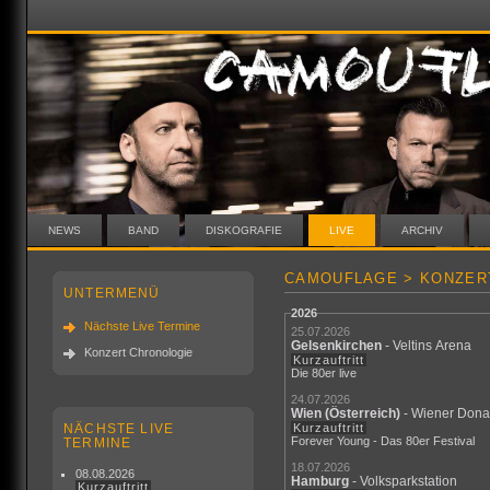
NEWS
BAND
DISKOGRAFIE
LIVE
ARCHIV
CAMOUFLAGE > KONZER
UNTERMENÜ
2026
Nächste Live Termine
25.07.2026
Gelsenkirchen
- Veltins Arena
Konzert Chronologie
Kurzauftritt
Die 80er live
24.07.2026
Wien
(Österreich)
- Wiener Dona
NÄCHSTE LIVE
Kurzauftritt
Forever Young - Das 80er Festival
TERMINE
18.07.2026
08.08.2026
Hamburg
- Volksparkstation
Kurzauftritt