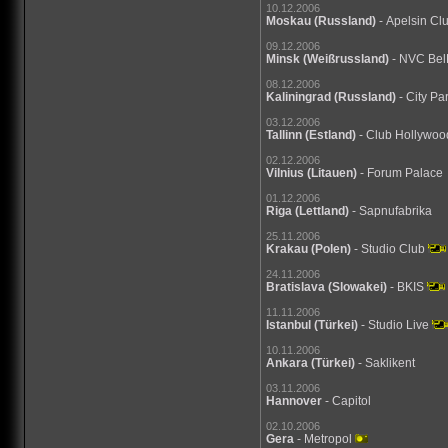
10.12.2006
Moskau
(Russland)
- Apelsin Cl
09.12.2006
Minsk
(Weißrussland)
- NVC Be
08.12.2006
Kaliningrad
(Russland)
- City Pa
03.12.2006
Tallinn
(Estland)
- Club Hollywoo
02.12.2006
Vilnius
(Litauen)
- Forum Palace
01.12.2006
Riga
(Lettland)
- Sapnufabrika
25.11.2006
Krakau
(Polen)
- Studio Club
24.11.2006
Bratislava
(Slowakei)
- BKIS
11.11.2006
Istanbul
(Türkei)
- Studio Live
10.11.2006
Ankara
(Türkei)
- Saklikent
03.11.2006
Hannover
- Capitol
02.10.2006
Gera
- Metropol