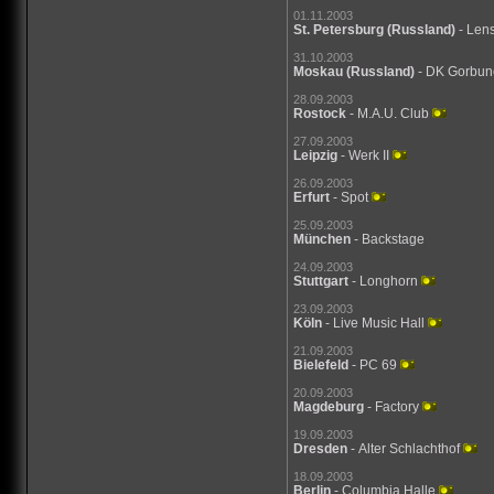
01.11.2003
St. Petersburg
(Russland)
- Len
31.10.2003
Moskau
(Russland)
- DK Gorbu
28.09.2003
Rostock
- M.A.U. Club
27.09.2003
Leipzig
- Werk II
26.09.2003
Erfurt
- Spot
25.09.2003
München
- Backstage
24.09.2003
Stuttgart
- Longhorn
23.09.2003
Köln
- Live Music Hall
21.09.2003
Bielefeld
- PC 69
20.09.2003
Magdeburg
- Factory
19.09.2003
Dresden
- Alter Schlachthof
18.09.2003
Berlin
- Columbia Halle