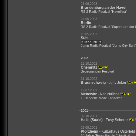
21.06.2003
Brandenburg an der Havel
RS 2 Radio Festival "Havelfest"
24.05.2003
Berlin
RS 2 Radio Festival "Superstars der 
10.05.2003
Suhl
Kurzauftritt
Jump Radio Festival "Jump City Suhl
2002
12.10.2002
Chemnitz
Begegnungen Festival
11.10.2002
Braunschweig
- Jolly Joker
19.07.2002
Meltewitz
- Naturbühne
1. Depeche Mode Fanzelten
2001
02.10.2001
Halle (Saale)
- Easy Schorre
29.09.2001
Pforzheim
- Kulturhaus Osterfeld
10 Jahre "Fools Garden" Festival