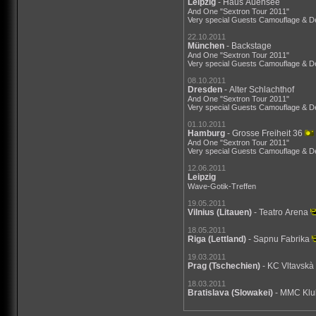
Leipzig
- Haus Auensee
And One "Sextron Tour 2011"
Very special Guests Camouflage & D
22.10.2011
München
- Backstage
And One "Sextron Tour 2011"
Very special Guests Camouflage & D
08.10.2011
Dresden
- Alter Schlachthof
And One "Sextron Tour 2011"
Very special Guests Camouflage & D
01.10.2011
Hamburg
- Grosse Freiheit 36
And One "Sextron Tour 2011"
Very special Guests Camouflage & D
12.06.2011
Leipzig
Wave-Gotik-Treffen
19.05.2011
Vilnius
(Litauen)
- Teatro Arena
18.05.2011
Riga
(Lettland)
- Sapnu Fabrika
19.03.2011
Prag
(Tschechien)
- KC Vltavskà
18.03.2011
Bratislava
(Slowakei)
- MMC Kl