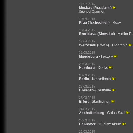
11.07.2015
Moskau
(Russland)
Strangel Open Air
19.04.2015
Prag
(Tschechien)
- Roxy
18.04.2015
Bratislava
(Slowakei)
- Atelier 
17.04.2015
Warschau
(Polen)
- Progresja
31.03.2015
Magdeburg
- Factory
29.03.2015
Hamburg
- Docks
28.03.2015
Berlin
- Kesselhaus
27.03.2015
Dresden
- Reithalle
26.03.2015
Erfurt
- Stadtgarten
24.03.2015
Aschaffenburg
- Colos-Saal
22.03.2015
Hannover
- Musikzentrum
21.03.2015