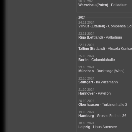
26.03.2025
Warschau
(Polen)
- Palladium
2024
24.11.2024
Vilnius
(Litauen)
- Compensa Con
23.11.2024
Riga
(Lettland)
- Palladium
22.11.2024
Tallinn
(Estland)
- Alexela Konts
25.10.2024
Berlin
- Columbiahalle
23.10.2024
München
- Backstage [Werk]
22.10.2024
Stuttgart
- Im Wizemann
21.10.2024
Hannover
- Pavillon
20.10.2024
Oberhausen
- Turbinenhalle 2
19.10.2024
Hamburg
- Grosse Freiheit 36
18.10.2024
Leipzig
- Haus Auensee