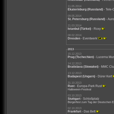
11.05.2014
Ekaterinburg
(Russland)
- Tele-
09.05.2014
St. Petersburg
(Russland)
- Aur
21.03.2014
Istanbul
(Türkei)
- Roxy
08.02.2014
Dresden
- Eventwerk
2013
15.12.2013
Prag
(Tschechien)
- Lucerna Mus
14.12.2013
Bratislava
(Slowakei)
- MMC Cl
13.12.2013
Budapest
(Ungarn)
- Dürer Kert
31.10.2013
Rust
- Europa-Park Rust
Halloween-Festival
03.10.2013
Stuttgart
- Schloßplatz
Bürgerfest zum Tag der Deutschen Ei
02.10.2013
Frankfurt
- Das Bett