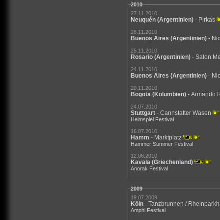
2010
27.11.2010
Neuquén
(Argentinien)
- Pirkas
26.11.2010
Buenos Aires
(Argentinien)
- Ni
25.11.2010
Rosario
(Argentinien)
- Salon Me
24.11.2010
Buenos Aires
(Argentinien)
- Ni
20.11.2010
Bogota
(Kolumbien)
- Armando 
24.07.2010
Stuttgart
- Cannstatter Wasen
Heimspiel Festival
16.07.2010
Hamm
- Marktplatz
Hammer Summer Festival
12.06.2010
Kavala
(Griechenland)
Anorak Festival
2009
19.07.2009
Köln
- Tanzbrunnen / Rheinparkh
Amphi Festival