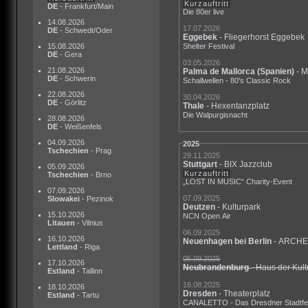
Kurzauftritt
DE
- Frankfurt/Main
Die 80er live
14.08.2026
17.07.2026
DE
- Schwedt/Oder
Eggebek
- Fliegerhorst Eggebek
15.08.2026
Shelter Festival
DE
- Gera
03.05.2026
21.08.2026
Palma de Mallorca
(Spanien)
- M
DE
- Schwerin
Schallwellen - 80's Classic Rock
22.08.2026
30.04.2026
DE
- Görlitz
Thale
- Hexentanzplatz
Die Walpurgisnacht
28.08.2026
DE
- Weißenfels
04.09.2026
2025
Tschechien
- Prag
29.11.2025
Stuttgart
- BIX Jazzclub
05.09.2026
Kurzauftritt
Tschechien
- Brno
„LOST IN MUSIC“ Charity-Event
07.09.2026
07.09.2025
Slowakei
- Pezinok
Deutzen
- Kulturpark
15.10.2026
NCN Open Air
Litauen
- Vilnius
06.09.2025
16.10.2026
Neuenhagen bei Berlin
- ARCHE
Lettland
- Riga
05.09.2025
17.10.2026
Neubrandenburg
- Haus der Kul
Estland
- Tallinn
16.08.2025
18.10.2026
Dresden
- Theaterplatz
Estland
- Tartu
CANALETTO - Das Dresdner Stadtfe