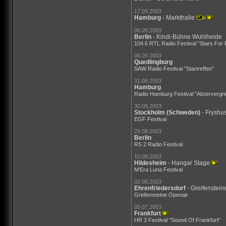
17.09.2003
Hamburg
- Markthalle
06.09.2003
Berlin
- Kindl-Bühne Wuhlheide
104.6 RTL Radio Festival "Stars For 
06.09.2003
Quedlingburg
SAW Radio Festival "Startreffen"
31.08.2003
Hamburg
Radio Hamburg Festival "Alsterverg
30.08.2003
Stockholm
(Schweden)
- Fryshu
EGF Festival
29.08.2003
Berlin
RS 2 Radio Festival
10.08.2003
Hildesheim
- Hangar Stage
M'Era Luna Festival
02.08.2003
Ehrenfriedersdorf
- Greifenstei
Greifensteine Openair
05.07.2003
Frankfurt
HR 3 Festival "Sound Of Frankfurt"