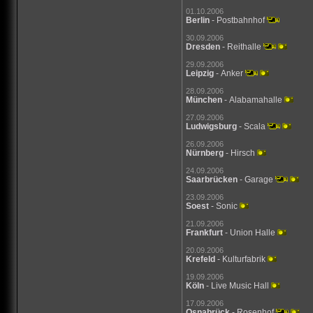
01.10.2006
Berlin
- Postbahnhof
30.09.2006
Dresden
- Reithalle
29.09.2006
Leipzig
- Anker
28.09.2006
München
- Alabamahalle
27.09.2006
Ludwigsburg
- Scala
26.09.2006
Nürnberg
- Hirsch
24.09.2006
Saarbrücken
- Garage
23.09.2006
Soest
- Sonic
21.09.2006
Frankfurt
- Union Halle
20.09.2006
Krefeld
- Kulturfabrik
19.09.2006
Köln
- Live Music Hall
17.09.2006
Osnabrück
- Rosenhof