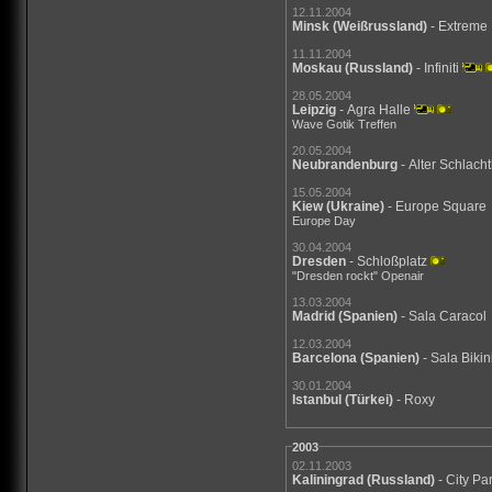
12.11.2004
Minsk
(Weißrussland)
- Extreme
11.11.2004
Moskau
(Russland)
- Infiniti
28.05.2004
Leipzig
- Agra Halle
Wave Gotik Treffen
20.05.2004
Neubrandenburg
- Alter Schlach
15.05.2004
Kiew
(Ukraine)
- Europe Square
Europe Day
30.04.2004
Dresden
- Schloßplatz
"Dresden rockt" Openair
13.03.2004
Madrid
(Spanien)
- Sala Caracol
12.03.2004
Barcelona
(Spanien)
- Sala Bikin
30.01.2004
Istanbul
(Türkei)
- Roxy
2003
02.11.2003
Kaliningrad
(Russland)
- City Pa