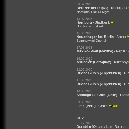
08.09.2013
Deutzen bei Leipzig
- Kulturpark
Nocturnal Culture Night
13.07.2013
Hamburg
- Stadtpark
Nordstern Festival
15.06.2013
Neuenhagen bei Berlin
- Arche
Sommerwind Openair
17.05.2013
Mexiko-Stadt
(Mexiko)
- Pepsi C
14.05.2013
Asunción
(Paraguay)
- Kilkenny
12.05.2013
Buenos Aires
(Argentinien)
- Ni
11.05.2013
Buenos Aires
(Argentinien)
- Ni
10.05.2013
Santiago De Chile
(Chile)
- Blon
09.05.2013
Lima
(Peru)
- Gotica
2012
01.12.2012
Dornbirn
(Österreich)
- Spielbo