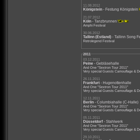
11.08.2012
Königstein
- Festung Königstein
21.07.2012
Köln
- Tanzbrunnen
Amphi Festival
30.06.2012
Tallinn
(Estland)
- Tallinn Song F
Retrolegend Festival
2011
03.12.2011
Peine
- Gebläsehalle
And One "Sextron Tour 2011"
Very special Guests Camouflage & D
26.11.2011
Frankfurt
- Hugenottenhalle
And One "Sextron Tour 2011"
Very special Guests Camouflage & D
12.11.2011
Berlin
- Columbiahalle (C-Halle)
And One "Sextron Tour 2011"
Very special Guests Camouflage & D
05.11.2011
Düsseldorf
- Stahlwerk
And One "Sextron Tour 2011"
Very special Guests Camouflage & D
29.10.2011