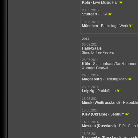
Köln
- Live Music Hall
20.03.2015
Stuttgart
- LKA
19.03.2015
München
- Backstage Werk
2014
06.09.2014
Halle/Saale
Stars for free Festival
26.07.2014
Köln
- Staatenhaus/Tanzbrunnen
X. Amphi Festival
24.05.2014
Magdeburg
- Festung Mark
23.05.2014
Leipzig
- Parkbühne
16.05.2014
Minsk
(Weißrussland)
- Re:publi
15.05.2014
Kiev
(Ukraine)
- Sentrum
14.05.2014
Moskau
(Russland)
- P!PL Club
13.05.2014
Krasnodar
(Russland)
- Arena H