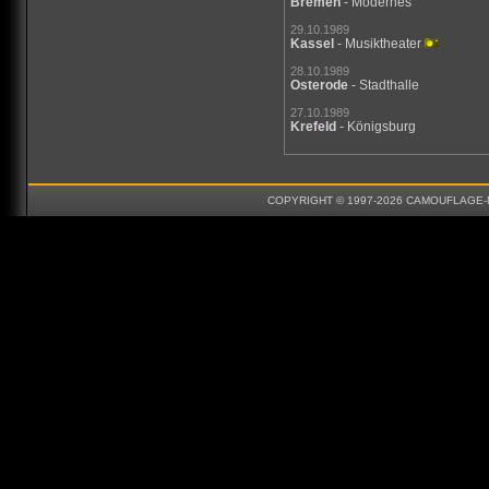
Bremen
- Modernes
29.10.1989
Kassel
- Musiktheater
28.10.1989
Osterode
- Stadthalle
27.10.1989
Krefeld
- Königsburg
COPYRIGHT © 1997-2026 CAMOUFLAGE-