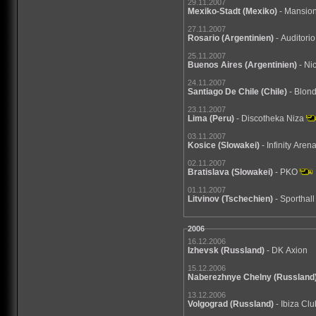
29.11.2007
Mexiko-Stadt
(Mexiko)
- Mansio
27.11.2007
Rosario
(Argentinien)
- Auditori
25.11.2007
Buenos Aires
(Argentinien)
- Ni
24.11.2007
Santiago De Chile
(Chile)
- Blon
23.11.2007
Lima
(Peru)
- Discotheka Niza
03.11.2007
Kosice
(Slowakei)
- Infinity Aren
02.11.2007
Bratislava
(Slowakei)
- PKO
01.11.2007
Litvinov
(Tschechien)
- Sporthal
2006
16.12.2006
Izhevsk
(Russland)
- DK Axion
15.12.2006
Naberezhnye Chelny
(Russland
13.12.2006
Volgograd
(Russland)
- Ibiza Cl