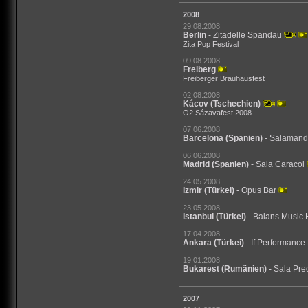
2008
29.08.2008
Berlin
- Zitadelle Spandau
Zita Pop Festival
09.08.2008
Freiberg
Freiberger Brauhausfest
02.08.2008
Kácov
(Tschechien)
O2 Sázavafest 2008
07.06.2008
Barcelona
(Spanien)
- Salamand
06.06.2008
Madrid
(Spanien)
- Sala Caracol
24.05.2008
Izmir
(Türkei)
- Opus Bar
23.05.2008
Istanbul
(Türkei)
- Balans Music 
17.04.2008
Ankara
(Türkei)
- If Performance
19.01.2008
Bukarest
(Rumänien)
- Sala Pr
2007