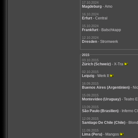
17.10.2024
Magdeburg
- Amo
16.10.2024
Erfurt
- Central
15.10.2024
Frankfurt
- Batschkapp
12.10.2024
Dresden
- Stromwerk
2015
03.10.2015
Zürich
(Schweiz)
- X-Tra
02.10.2015
Leipzig
- Werk II
16.09.2015
Buenos Aires
(Argentinien)
- Ni
15.09.2015
Montevideo
(Uruguay)
- Teatro 
13.09.2015
São Paulo
(Brasilien)
- Inferno C
12.09.2015
Santiago De Chile
(Chile)
- Blon
11.09.2015
Lima
(Peru)
- Mangos