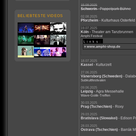
15.08.2025
Schwerin
- Pappelpark Bühne
BELIEBTESTE VIDEOS
02.08.2025
Pforzheim
- Kulturhaus Osterfeld
19.07.2025
Köln
- Theater am Tanzbrunnen
Amphi Festival
Links:
» www.amphi-shop.de
18.07.2025
Kassel
- Kulturzelt
27.06.2025
Vänersborg
(Schweden)
- Dala
Subkultfestivalen
09.06.2025
Leipzig
- Agra Messehalle
Wave-Gotik-Treffen
30.03.2025
Prag
(Tschechien)
- Roxy
29.03.2025
Bratislava
(Slowakei)
- Edison P
28.03.2025
Ostrava
(Tschechien)
- Barrák M