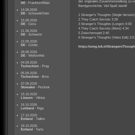
der originalen Zusammenstellung zu ver
DE
- Frankfurt/Main
Bandgeschichte. Viel Spaß damit!
14.08.2026
DE
- Schwedt/Oder
1 Stranger's Thoughts (Single Version)
2 They Catch Secrets 3:28
15.08.2026
DE
- Gera
3 Stranger's Thoughts (Longer) 6:00
4 They Catch Secrets (More) 4:34
21.08.2026
5 Zwischenspiel 2:40
DE
- Schwerin
6 Stranger's Thoughts (Video Edit) 3:5
22.08.2026
DE
- Görlitz
https://umg.lnk.tt/StrangersThough
28.08.2026
DE
- Weißenfels
04.09.2026
Tschechien
- Prag
05.09.2026
Tschechien
- Brno
07.09.2026
Slowakei
- Pezinok
15.10.2026
Litauen
- Vilnius
16.10.2026
Lettland
- Riga
17.10.2026
Estland
- Tallinn
18.10.2026
Estland
- Tartu