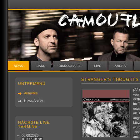
NEWS
BAND
DISKOGRAFIE
LIVE
ARCHIV
STRANGER'S THOUGHTS 
UNTERMENÜ
(22.
Aktuelles
von
verf
News Archiv
Im T
orig
als 
ang
NÄCHSTE LIVE
kürz
TERMINE
wurd
198
08.08.2026
auch
Kurzauftritt