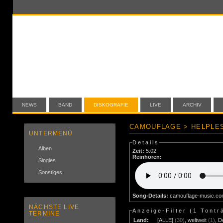
NEWS
BAND
DISKOGRAFIE
LIVE
ARCHIV
CAMOUFLAGE > HELPLES
UNTERMENÜ
Details
Alben
Zeit:
5:02
Reinhören:
Singles
Sonstiges
Song-Details:
camouflage-music.c
NÄCHSTE LIVE
Anzeige-Filter (
1 Tontr
TERMINE
Land:
[ALLE]
(30)
,
weltweit
(1)
,
D