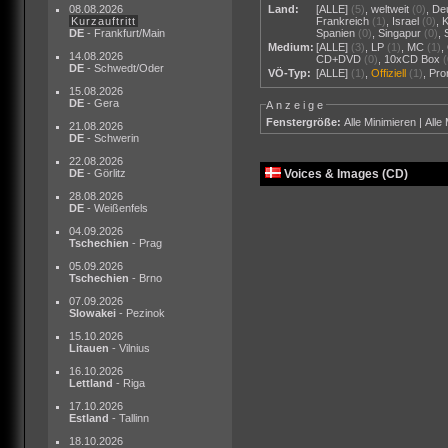
08.08.2026
Land:
[ALLE]
(5)
,
weltweit
(0)
,
De
Kurzauftritt
Frankreich
(1)
,
Israel
(0)
,
DE
- Frankfurt/Main
Spanien
(0)
,
Singapur
(0)
,
Medium:
[ALLE]
(3)
,
LP
(1)
,
MC
(1)
,
14.08.2026
CD+DVD
(0)
,
10xCD Box
DE
- Schwedt/Oder
VÖ-Typ:
[ALLE]
(1)
,
Offiziell
(1)
,
Pr
15.08.2026
DE
- Gera
Anzeige
Fenstergröße:
Alle Minimieren
|
Alle
21.08.2026
DE
- Schwerin
22.08.2026
DE
- Görlitz
Voices & Images (CD)
28.08.2026
DE
- Weißenfels
04.09.2026
Tschechien
- Prag
05.09.2026
Tschechien
- Brno
07.09.2026
Slowakei
- Pezinok
15.10.2026
Litauen
- Vilnius
16.10.2026
Lettland
- Riga
17.10.2026
Estland
- Tallinn
18.10.2026