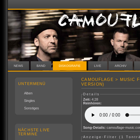
NEWS
BAND
DISKOGRAFIE
LIVE
ARCHIV
CAMOUFLAGE > MUSIC F
UNTERMENÜ
VERSION)
Alben
Details
Zeit:
4:28
Singles
Reinhören:
Sonstiges
Song-Details:
camouflage-music.c
NÄCHSTE LIVE
TERMINE
Anzeige-Filter (
1 Tontr