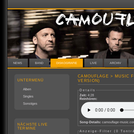
NEWS
BAND
DISKOGRAFIE
LIVE
ARCHIV
CAMOUFLAGE > MUSIC F
UNTERMENÜ
VERSION)
Alben
Details
Zeit:
4:28
Singles
Reinhören:
Sonstiges
Song-Details:
camouflage-music.c
NÄCHSTE LIVE
TERMINE
Anzeige-Filter (
0 Tontr