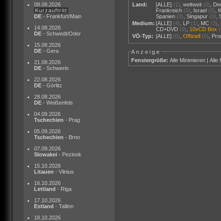
08.08.2026
Land:
[ALLE]
(1)
,
weltweit
(0)
,
De
Kurzauftritt
Frankreich
(0)
,
Israel
(0)
,
DE
- Frankfurt/Main
Spanien
(0)
,
Singapur
(0)
,
Medium:
[ALLE]
(4)
,
LP
(1)
,
MC
(3)
,
14.08.2026
CD+DVD
(0)
,
10xCD Box
DE
- Schwedt/Oder
VÖ-Typ:
[ALLE]
(0)
,
Offiziell
(0)
,
Pr
15.08.2026
DE
- Gera
Anzeige
Fenstergröße:
Alle Minimieren
|
Alle
21.08.2026
DE
- Schwerin
22.08.2026
DE
- Görlitz
28.08.2026
DE
- Weißenfels
04.09.2026
Tschechien
- Prag
05.09.2026
Tschechien
- Brno
07.09.2026
Slowakei
- Pezinok
15.10.2026
Litauen
- Vilnius
16.10.2026
Lettland
- Riga
17.10.2026
Estland
- Tallinn
18.10.2026