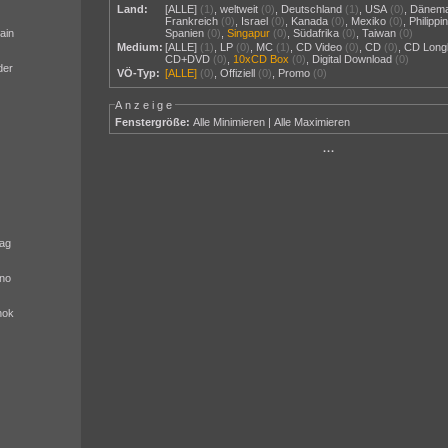
Land:
[ALLE]
(1)
,
weltweit
(0)
,
Deutschland
(1)
,
USA
(0)
,
Dänem
Frankreich
(0)
,
Israel
(0)
,
Kanada
(0)
,
Mexiko
(0)
,
Philippi
ain
Spanien
(0)
,
Singapur
(0)
,
Südafrika
(0)
,
Taiwan
(0)
Medium:
[ALLE]
(1)
,
LP
(0)
,
MC
(1)
,
CD Video
(0)
,
CD
(0)
,
CD Long
CD+DVD
(0)
,
10xCD Box
(0)
,
Digital Download
(0)
der
VÖ-Typ:
[ALLE]
(0)
,
Offiziell
(0)
,
Promo
(0)
Anzeige
Fenstergröße:
Alle Minimieren
|
Alle Maximieren
···
ag
no
nok