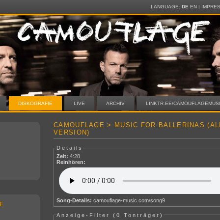
LANGUAGE:
DE
EN
|
IMPRE
DISKOGRAFIE
LIVE
ARCHIV
LINKTR.EE/CAMOUFLAGEMUS
CAMOUFLAGE > MUSIC FOR BALLERINAS (A
VERSION)
Details
Zeit:
4:28
Reinhören:
Song-Details:
camouflage-music.com/song9
E
Anzeige-Filter (
0 Tonträger
)