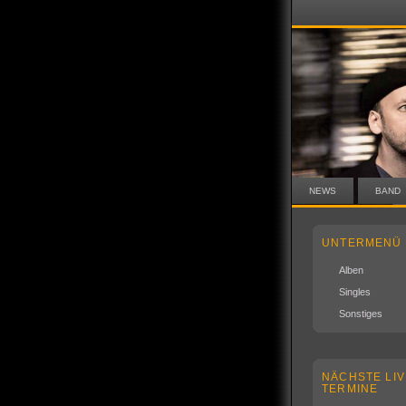
NEWS
BAND
UNTERMENÜ
Alben
Singles
Sonstiges
NÄCHSTE LIV
TERMINE