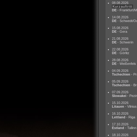
08.08.2026
Kurzauftritt
DE
- Frankfurt/M
14.08.2026
DE
- Schwedt/O
15.08.2026
DE
- Gera
21.08.2026
DE
- Schwerin
22.08.2026
DE
- Görlitz
28.08.2026
DE
- Weißenfels
04.09.2026
Tschechien
- Pr
05.09.2026
Tschechien
- Br
07.09.2026
Slowakei
- Pezi
15.10.2026
Litauen
- Vilnius
16.10.2026
Lettland
- Riga
17.10.2026
Estland
- Tallinn
18.10.2026