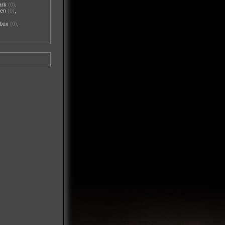
ark
(0)
,
nen
(0)
,
box
(0)
,