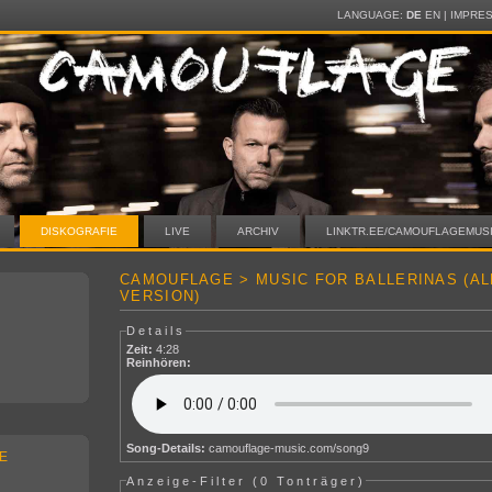
LANGUAGE:
DE
EN
|
IMPRE
DISKOGRAFIE
LIVE
ARCHIV
LINKTR.EE/CAMOUFLAGEMUS
CAMOUFLAGE > MUSIC FOR BALLERINAS (A
VERSION)
Details
Zeit:
4:28
Reinhören:
Song-Details:
camouflage-music.com/song9
E
Anzeige-Filter (
0 Tonträger
)