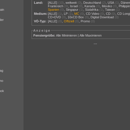
Land:
[ALLE]
(10)
,
weltweit
(0)
,
Deutschland
(2)
,
USA
(1)
,
Däne
Frankreich
(0)
,
Israel
(0)
,
Kanada
(0)
,
Mexiko
(0)
,
Philippi
ain
Spanien
(0)
,
Singapur
(1)
,
Südafrika
(1)
,
Taiwan
(1)
Medium:
[ALLE]
(1)
,
LP
(1)
,
MC
(0)
,
CD Video
(0)
,
CD
(0)
,
CD Long
CD+DVD
(0)
,
10xCD Box
(0)
,
Digital Download
(0)
der
VÖ-Typ:
[ALLE]
(0)
,
Offiziell
(0)
,
Promo
(0)
Anzeige
Fenstergröße:
Alle Minimieren
|
Alle Maximieren
···
ag
no
nok