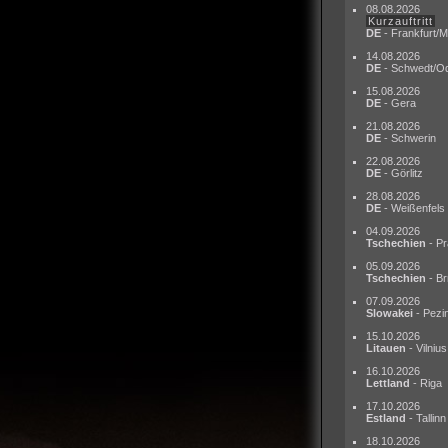
08.08.2026
Kurzauftritt
DE
- Frankfurt/M
14.08.2026
DE
- Schwedt/O
15.08.2026
DE
- Gera
21.08.2026
DE
- Schwerin
22.08.2026
DE
- Görlitz
28.08.2026
DE
- Weißenfels
04.09.2026
Tschechien
- Pr
05.09.2026
Tschechien
- Br
07.09.2026
Slowakei
- Pezi
15.10.2026
Litauen
- Vilnius
16.10.2026
Lettland
- Riga
17.10.2026
Estland
- Tallinn
18.10.2026