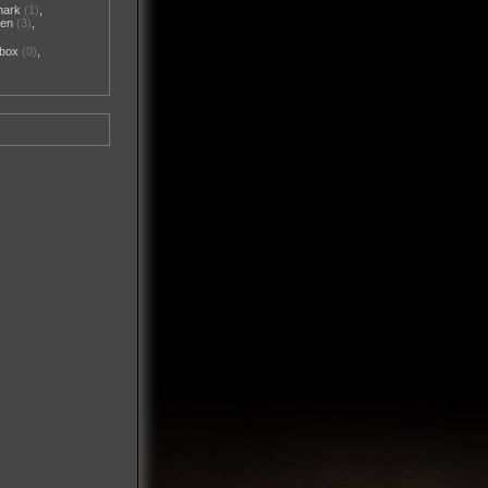
mark
(1)
,
nen
(3)
,
box
(0)
,