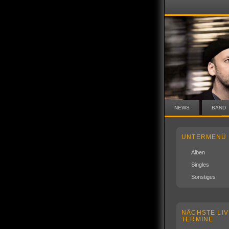
NEWS
BAND
UNTERMENÜ
Alben
Singles
Sonstiges
NÄCHSTE LIV
TERMINE