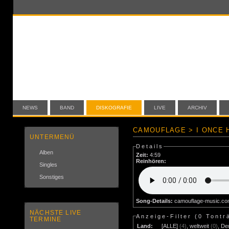
NEWS
BAND
DISKOGRAFIE
LIVE
ARCHIV
CAMOUFLAGE > I ONCE 
UNTERMENÜ
Details
Alben
Zeit:
4:59
Reinhören:
Singles
Sonstiges
Song-Details:
camouflage-music.c
NÄCHSTE LIVE
Anzeige-Filter (
0 Tontr
TERMINE
Land:
[ALLE]
(4)
,
weltweit
(0)
,
De