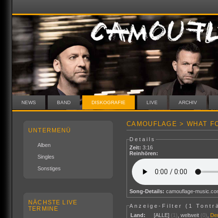
NEWS
BAND
DISKOGRAFIE
LIVE
ARCHIV
CAMOUFLAGE > WHAT FO
UNTERMENÜ
Details
Alben
Zeit:
3:16
Reinhören:
Singles
Sonstiges
Song-Details:
camouflage-music.c
NÄCHSTE LIVE
Anzeige-Filter (
1 Tontr
TERMINE
Land:
[ALLE]
(1)
,
weltweit
(0)
,
De