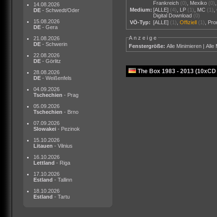
Frankreich
(0)
,
Mexiko
(0)
14.08.2026
Medium:
[ALLE]
(4)
,
LP
(1)
,
MC
(1)
,
DE
- Schwedt/Oder
Digital Download
(0)
15.08.2026
VÖ-Typ:
[ALLE]
(1)
,
Offiziell
(1)
,
Pr
DE
- Gera
Anzeige
21.08.2026
DE
- Schwerin
Fenstergröße:
Alle Minimieren
|
Alle
22.08.2026
DE
- Görlitz
The Box 1983 - 2013 (10xCD
28.08.2026
DE
- Weißenfels
04.09.2026
Tschechien
- Prag
05.09.2026
Tschechien
- Brno
07.09.2026
Slowakei
- Pezinok
15.10.2026
Litauen
- Vilnius
16.10.2026
Lettland
- Riga
17.10.2026
Estland
- Tallinn
18.10.2026
Estland
- Tartu