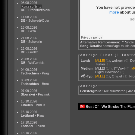
08.08.2026
Kurzauftritt
DE
- Frankfurt/Main
14.08.2026
DE
- Schwedt/Oder
15.08.2026
DE
- Gera
21.08.2026
DE
- Schwerin
Alternative Remixnamen:
7" Single
Song-Details:
camouflage-music.c
22.08.2026
DE
- Görlitz
Anzeige-Filter (
1 Tontr
28.08.2026
Land:
[ALLE]
(1)
,
weltweit
(0)
,
De
DE
- Weißenfels
Türkei
(1)
Medium:
[ALLE]
(14)
,
7" Vinyl
(4)
,
M
04.09.2026
Digital Download
(3)
Tschechien
- Prag
VÖ-Typ:
[ALLE]
(1)
,
Offiziell
(1)
,
Pr
05.09.2026
Tschechien
- Brno
Anzeige
07.09.2026
Fenstergröße:
Alle Minimieren
|
Alle
Slowakei
- Pezinok
15.10.2026
Litauen
- Vilnius
Best Of - We Stroke The Fla
16.10.2026
Lettland
- Riga
17.10.2026
Estland
- Tallinn
18.10.2026