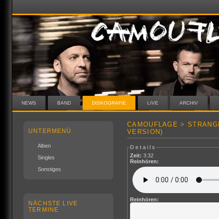
NEWS
BAND
DISKOGRAFIE
LIVE
ARCHIV
CAMOUFLAGE > STRANGE
UNTERMENÜ
VERSION)
Alben
Details
Zeit:
3:32
Singles
Reinhören:
Sonstiges
Reinhören:
NÄCHSTE LIVE
TERMINE