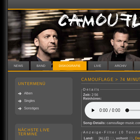
NEWS
BAND
DISKOGRAFIE
LIVE
ARCHIV
CAMOUFLAGE > 74 MINU
UNTERMENÜ
Details
Alben
Zeit:
2:56
Reinhören:
Singles
Sonstiges
Song-Details:
camouflage-music.c
NÄCHSTE LIVE
Anzeige-Filter (
0 Tontr
TERMINE
Land:
[ALLE]
(1)
,
weltweit
(0)
,
De