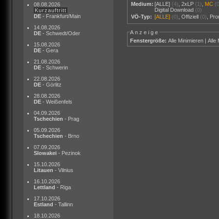
Medium:
[ALLE]
(4)
,
2xLP
(1)
,
MC
(
08.08.2026
Digital Download
(0)
Kurzauftritt
DE
- Frankfurt/Main
VÖ-Typ:
[ALLE]
(0)
,
Offiziell
(0)
,
Pr
14.08.2026
Anzeige
DE
- Schwedt/Oder
Fenstergröße:
Alle Minimieren
|
Alle
15.08.2026
DE
- Gera
21.08.2026
DE
- Schwerin
22.08.2026
DE
- Görlitz
28.08.2026
DE
- Weißenfels
04.09.2026
Tschechien
- Prag
05.09.2026
Tschechien
- Brno
07.09.2026
Slowakei
- Pezinok
15.10.2026
Litauen
- Vilnius
16.10.2026
Lettland
- Riga
17.10.2026
Estland
- Tallinn
18.10.2026