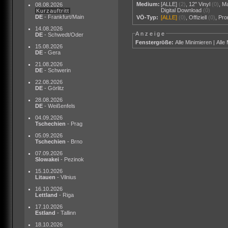
Medium:
[ALLE]
(2)
,
12" Vinyl
(0)
,
M
08.08.2026
Digital Download
(0)
Kurzauftritt
DE
- Frankfurt/Main
VÖ-Typ:
[ALLE]
(0)
,
Offiziell
(0)
,
Pr
14.08.2026
Anzeige
DE
- Schwedt/Oder
Fenstergröße:
Alle Minimieren
|
Alle
15.08.2026
DE
- Gera
21.08.2026
DE
- Schwerin
22.08.2026
DE
- Görlitz
28.08.2026
DE
- Weißenfels
04.09.2026
Tschechien
- Prag
05.09.2026
Tschechien
- Brno
07.09.2026
Slowakei
- Pezinok
15.10.2026
Litauen
- Vilnius
16.10.2026
Lettland
- Riga
17.10.2026
Estland
- Tallinn
18.10.2026