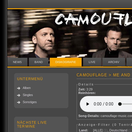
NEWS
BAND
DISKOGRAFIE
LIVE
ARCHIV
CAMOUFLAGE > ME AND 
UNTERMENÜ
Details
Alben
Zeit:
3:29
Reinhören:
Singles
Sonstiges
Song-Details:
camouflage-music.c
NÄCHSTE LIVE
Anzeige-Filter (
0 Tontr
TERMINE
Land:
[ALLE]
(1)
,
Deutschland
(1