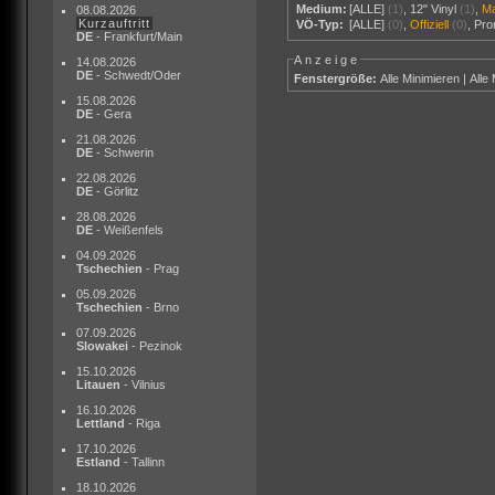
Medium:
[ALLE]
(1)
,
12" Vinyl
(1)
,
M
08.08.2026
Kurzauftritt
VÖ-Typ:
[ALLE]
(0)
,
Offiziell
(0)
,
Pr
DE
- Frankfurt/Main
Anzeige
14.08.2026
DE
- Schwedt/Oder
Fenstergröße:
Alle Minimieren
|
Alle
15.08.2026
DE
- Gera
21.08.2026
DE
- Schwerin
22.08.2026
DE
- Görlitz
28.08.2026
DE
- Weißenfels
04.09.2026
Tschechien
- Prag
05.09.2026
Tschechien
- Brno
07.09.2026
Slowakei
- Pezinok
15.10.2026
Litauen
- Vilnius
16.10.2026
Lettland
- Riga
17.10.2026
Estland
- Tallinn
18.10.2026