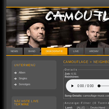
NEWS
BAND
DISKOGRAFIE
LIVE
ARCHIV
CAMOUFLAGE > NEIGHB
UNTERMENÜ
Details
Alben
Zeit:
6:31
Reinhören:
Singles
Sonstiges
Song-Details:
camouflage-music.c
NÄCHSTE LIVE
Anzeige-Filter (
0 Tontr
TERMINE
Land:
[ALLE]
(1)
,
Deutschland
(1