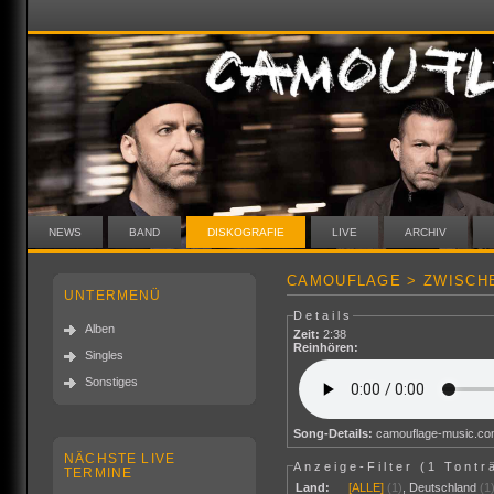
NEWS
BAND
DISKOGRAFIE
LIVE
ARCHIV
CAMOUFLAGE > ZWISCHE
UNTERMENÜ
Details
Alben
Zeit:
2:38
Reinhören:
Singles
Sonstiges
Song-Details:
camouflage-music.c
NÄCHSTE LIVE
Anzeige-Filter (
1 Tontr
TERMINE
Land:
[ALLE]
(1)
,
Deutschland
(1