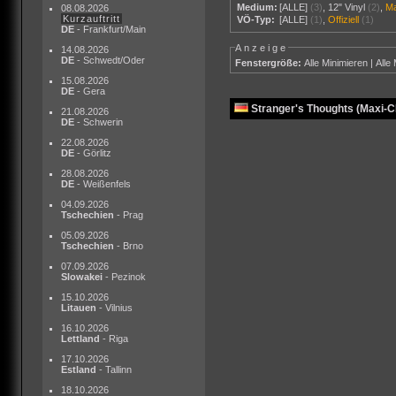
Medium:
[ALLE]
(3)
,
12" Vinyl
(2)
,
M
08.08.2026
Kurzauftritt
VÖ-Typ:
[ALLE]
(1)
,
Offiziell
(1)
DE
- Frankfurt/Main
Anzeige
14.08.2026
DE
- Schwedt/Oder
Fenstergröße:
Alle Minimieren
|
Alle
15.08.2026
DE
- Gera
Stranger's Thoughts (Maxi-C
21.08.2026
DE
- Schwerin
22.08.2026
DE
- Görlitz
28.08.2026
DE
- Weißenfels
04.09.2026
Tschechien
- Prag
05.09.2026
Tschechien
- Brno
07.09.2026
Slowakei
- Pezinok
15.10.2026
Litauen
- Vilnius
16.10.2026
Lettland
- Riga
17.10.2026
Estland
- Tallinn
18.10.2026