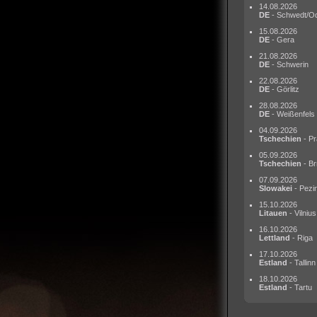
14.08.2026
DE
- Schwedt/O
15.08.2026
DE
- Gera
21.08.2026
DE
- Schwerin
22.08.2026
DE
- Görlitz
28.08.2026
DE
- Weißenfels
04.09.2026
Tschechien
- Pr
05.09.2026
Tschechien
- Br
07.09.2026
Slowakei
- Pezi
15.10.2026
Litauen
- Vilnius
16.10.2026
Lettland
- Riga
17.10.2026
Estland
- Tallinn
18.10.2026
Estland
- Tartu