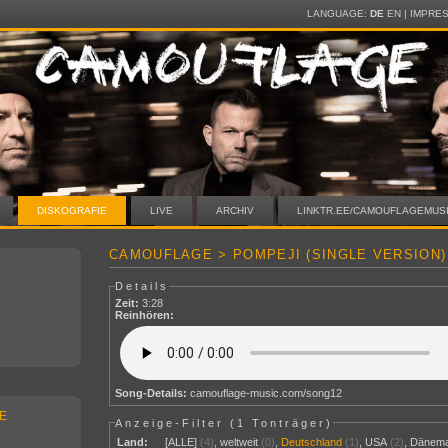
LANGUAGE:
DE
EN
|
IMPRE
DISKOGRAFIE
LIVE
ARCHIV
LINKTR.EE/CAMOUFLAGEMUS
CAMOUFLAGE > POMPEJI (SINGLE VERSION)
Details
Zeit:
3:28
Reinhören:
Song-Details:
camouflage-music.com/song12
E
Anzeige-Filter (
1 Tonträger
)
Land:
[ALLE]
(4)
,
weltweit
(0)
,
Deutschland
(1)
,
USA
(2)
,
Dänem