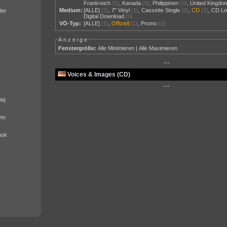
Frankreich
(1)
,
Kanada
(0)
,
Philippinen
(0)
,
United Kingdo
Medium:
[ALLE]
(2)
,
7" Vinyl
(1)
,
Cassette Single
(0)
,
CD
(1)
,
CD Lo
der
Digital Download
(0)
VÖ-Typ:
[ALLE]
(1)
,
Offiziell
(1)
,
Promo
(0)
Anzeige
Fenstergröße:
Alle Minimieren
|
Alle Maximieren
···
Voices & Images (CD)
···
ag
no
nok