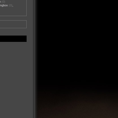
m
(0)
ngbox
(0)
,