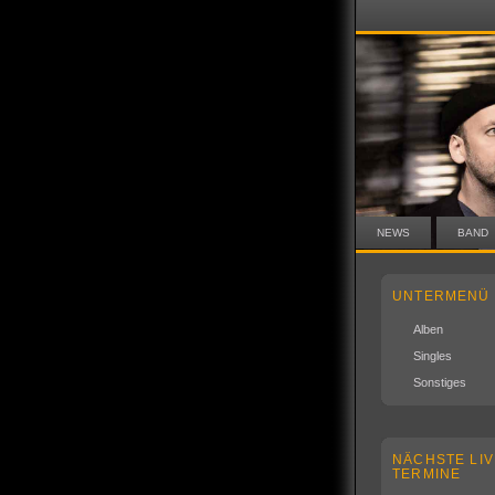
NEWS
BAND
UNTERMENÜ
Alben
Singles
Sonstiges
NÄCHSTE LIV
TERMINE