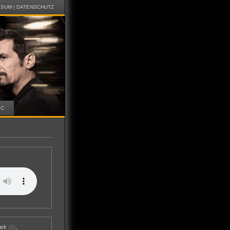
SSUM
|
DATENSCHUTZ
IC
ark
(0)
,