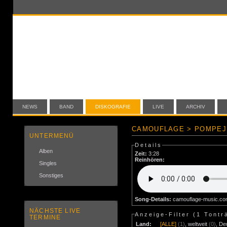
NEWS
BAND
DISKOGRAFIE
LIVE
ARCHIV
CAMOUFLAGE > POMPEJI
UNTERMENÜ
Details
Alben
Zeit:
3:28
Reinhören:
Singles
Sonstiges
Song-Details:
camouflage-music.c
NÄCHSTE LIVE
Anzeige-Filter (
1 Tontr
TERMINE
Land:
[ALLE]
(1)
,
weltweit
(0)
,
De