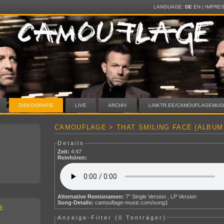
LANGUAGE:
DE
EN
|
IMPRE
DISKOGRAFIE
LIVE
ARCHIV
LINKTR.EE/CAMOUFLAGEMUS
CAMOUFLAGE > THAT SMILING FACE (ALBUM
Details
Zeit:
4:47
Reinhören:
Alternative Remixnamen:
7" Single Version , LP Version
Song-Details:
camouflage-music.com/song1
E
Anzeige-Filter (
0 Tonträger
)