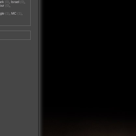
ark
(0)
,
Israel
(0)
,
pur
(0)
,
gle
(1)
,
MC
(1)
,