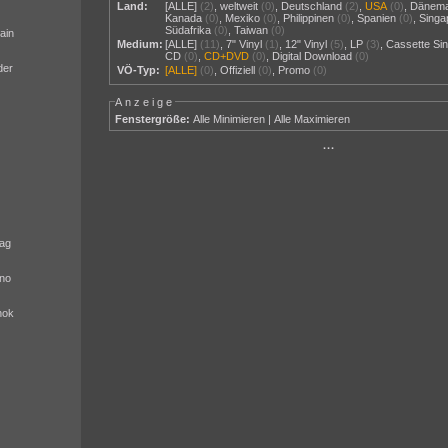
Land:
[ALLE]
(2)
,
weltweit
(0)
,
Deutschland
(2)
,
USA
(0)
,
Dänem
Kanada
(0)
,
Mexiko
(0)
,
Philippinen
(0)
,
Spanien
(0)
,
Singa
Südafrika
(0)
,
Taiwan
(0)
ain
Medium:
[ALLE]
(11)
,
7" Vinyl
(1)
,
12" Vinyl
(5)
,
LP
(3)
,
Cassette Sin
CD
(0)
,
CD+DVD
(0)
,
Digital Download
(0)
der
VÖ-Typ:
[ALLE]
(0)
,
Offiziell
(0)
,
Promo
(0)
Anzeige
Fenstergröße:
Alle Minimieren
|
Alle Maximieren
···
ag
no
nok