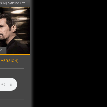
SSUM
|
DATENSCHUTZ
IC
 VERSION)