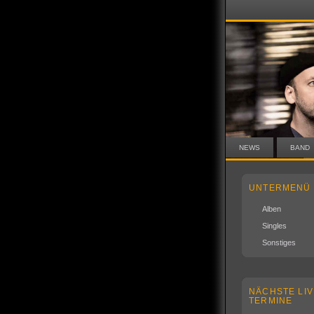
NEWS
BAND
UNTERMENÜ
Alben
Singles
Sonstiges
NÄCHSTE LIV
TERMINE