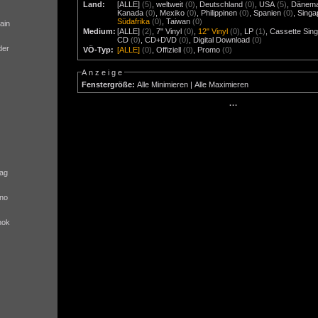
Land:
[ALLE]
(5)
,
weltweit
(0)
,
Deutschland
(0)
,
USA
(5)
,
Dänem
Kanada
(0)
,
Mexiko
(0)
,
Philippinen
(0)
,
Spanien
(0)
,
Singa
Südafrika
(0)
,
Taiwan
(0)
ain
Medium:
[ALLE]
(2)
,
7" Vinyl
(0)
,
12" Vinyl
(0)
,
LP
(1)
,
Cassette Sing
CD
(0)
,
CD+DVD
(0)
,
Digital Download
(0)
der
VÖ-Typ:
[ALLE]
(0)
,
Offiziell
(0)
,
Promo
(0)
Anzeige
Fenstergröße:
Alle Minimieren
|
Alle Maximieren
···
ag
no
nok