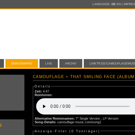
LANGUAGE:
DE
EN
|
IMPRE
DISKOGRAFIE
LIVE
ARCHIV
LINKTR.EE/CAMOUFLAGEMUS
CAMOUFLAGE > THAT SMILING FACE (ALBUM
Details
Zeit:
4:47
Reinhören:
Alternative Remixnamen:
7" Single Version , LP Version
Song-Details:
camouflage-music.com/song1
E
Anzeige-Filter (
0 Tonträger
)