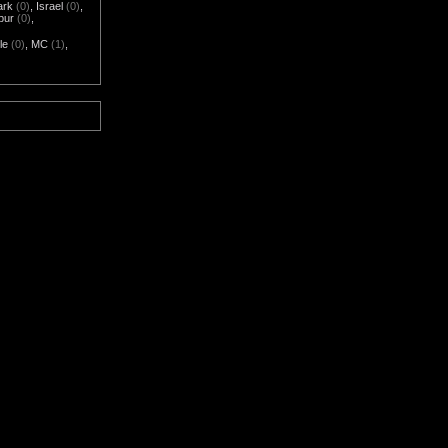
ark
(0)
,
Israel
(0)
,
pur
(0)
,
le
(0)
,
MC
(1)
,