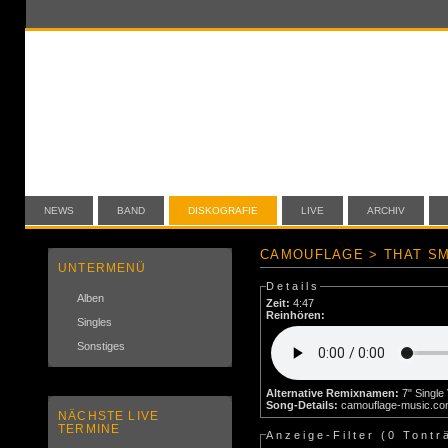
NEWS
BAND
DISKOGRAFIE
LIVE
ARCHIV
CAMOUFLAGE > THAT SM
UNTERMENÜ
Details
Alben
Zeit:
4:47
Reinhören:
Singles
Sonstiges
Alternative Remixnamen:
Song-Details:
camouflage-music.c
NÄCHSTE LIVE
TERMINE
Anzeige-Filter (
0 Tontr