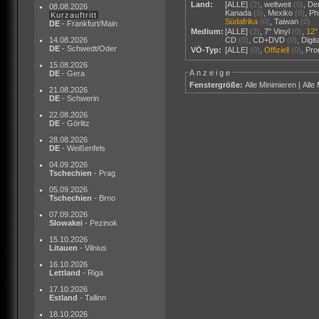
Land:
[ALLE]
(2)
,
weltweit
(0)
,
De
08.08.2026
Kanada
(0)
,
Mexiko
(0)
,
Ph
Kurzauftritt
Südafrika
(0)
,
Taiwan
(0)
DE
- Frankfurt/Main
Medium:
[ALLE]
(2)
,
7" Vinyl
(0)
,
12"
14.08.2026
CD
(0)
,
CD+DVD
(0)
,
Digi
DE
- Schwedt/Oder
VÖ-Typ:
[ALLE]
(0)
,
Offiziell
(0)
,
Pr
15.08.2026
Anzeige
DE
- Gera
Fenstergröße:
Alle Minimieren
|
Alle
21.08.2026
DE
- Schwerin
22.08.2026
DE
- Görlitz
28.08.2026
DE
- Weißenfels
04.09.2026
Tschechien
- Prag
05.09.2026
Tschechien
- Brno
07.09.2026
Slowakei
- Pezinok
15.10.2026
Litauen
- Vilnius
16.10.2026
Lettland
- Riga
17.10.2026
Estland
- Tallinn
18.10.2026