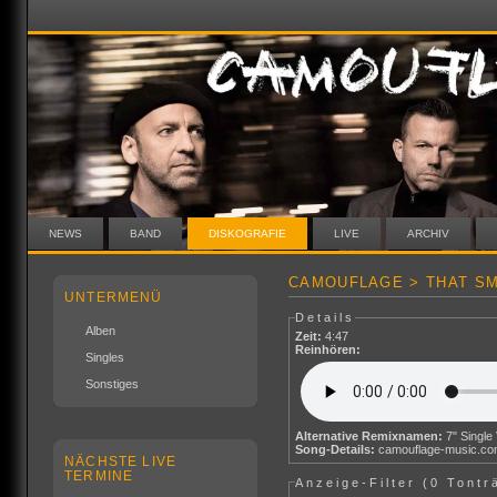
NEWS
BAND
DISKOGRAFIE
LIVE
ARCHIV
CAMOUFLAGE > THAT SM
UNTERMENÜ
Details
Alben
Zeit:
4:47
Reinhören:
Singles
Sonstiges
Alternative Remixnamen:
Song-Details:
camouflage-music.c
NÄCHSTE LIVE
TERMINE
Anzeige-Filter (
0 Tontr