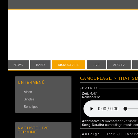
NEWS
BAND
DISKOGRAFIE
LIVE
ARCHIV
CAMOUFLAGE > THAT SM
UNTERMENÜ
Details
Alben
Zeit:
4:47
Reinhören:
Singles
Sonstiges
Alternative Remixnamen:
Song-Details:
camouflage-music.c
NÄCHSTE LIVE
TERMINE
Anzeige-Filter (
0 Tontr