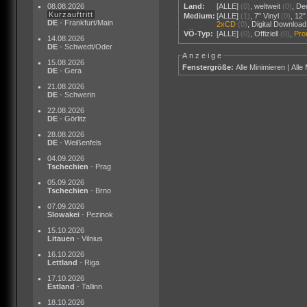
08.08.2026
Land:
[ALLE]
(0)
,
weltweit
(0)
,
De
Kurzauftritt
Medium:
[ALLE]
(1)
,
7" Vinyl
(0)
,
12"
DE
- Frankfurt/Main
2xCD
(0)
,
Digital Download
VÖ-Typ:
[ALLE]
(0)
,
Offiziell
(0)
,
Pr
14.08.2026
DE
- Schwedt/Oder
Anzeige
15.08.2026
Fenstergröße:
Alle Minimieren
|
Alle
DE
- Gera
21.08.2026
DE
- Schwerin
22.08.2026
DE
- Görlitz
28.08.2026
DE
- Weißenfels
04.09.2026
Tschechien
- Prag
05.09.2026
Tschechien
- Brno
07.09.2026
Slowakei
- Pezinok
15.10.2026
Litauen
- Vilnius
16.10.2026
Lettland
- Riga
17.10.2026
Estland
- Tallinn
18.10.2026