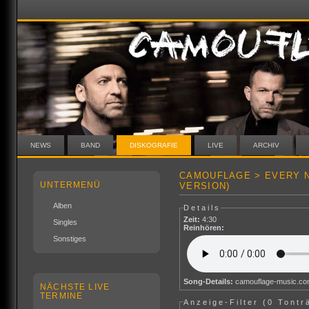
NEWS
BAND
DISKOGRAFIE
LIVE
ARCHIV
CAMOUFLAGE > EVERY N
UNTERMENÜ
VERSION)
Alben
Details
Zeit:
4:30
Singles
Reinhören:
Sonstiges
Song-Details:
camouflage-music.c
NÄCHSTE LIVE
TERMINE
Anzeige-Filter (
0 Tontr