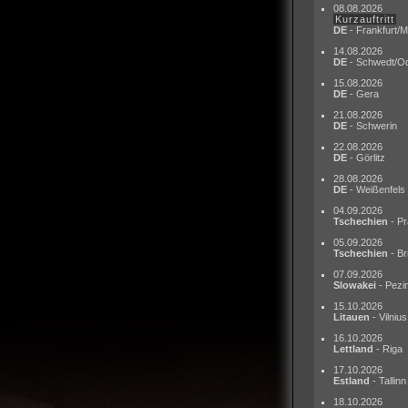
08.08.2026
Kurzauftritt
DE
- Frankfurt/M
14.08.2026
DE
- Schwedt/O
15.08.2026
DE
- Gera
21.08.2026
DE
- Schwerin
22.08.2026
DE
- Görlitz
28.08.2026
DE
- Weißenfels
04.09.2026
Tschechien
- Pr
05.09.2026
Tschechien
- Br
07.09.2026
Slowakei
- Pezi
15.10.2026
Litauen
- Vilnius
16.10.2026
Lettland
- Riga
17.10.2026
Estland
- Tallinn
18.10.2026