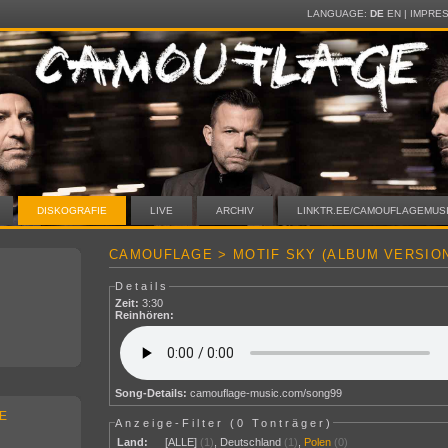
LANGUAGE:
DE
EN
|
IMPRE
DISKOGRAFIE
LIVE
ARCHIV
LINKTR.EE/CAMOUFLAGEMUS
CAMOUFLAGE > MOTIF SKY (ALBUM VERSIO
Details
Zeit:
3:30
Reinhören:
Song-Details:
camouflage-music.com/song99
E
Anzeige-Filter (
0 Tonträger
)
Land:
[ALLE]
(1)
,
Deutschland
(1)
,
Polen
(0)