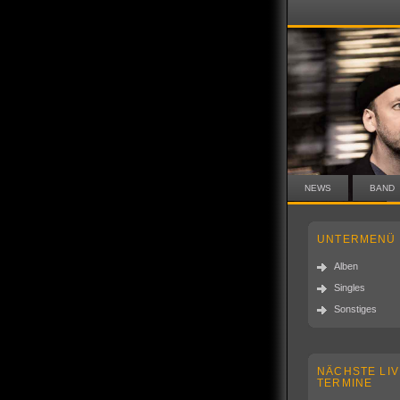
NEWS
BAND
UNTERMENÜ
Alben
Singles
Sonstiges
NÄCHSTE LIV
TERMINE