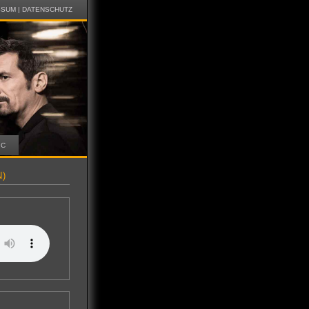
SSUM
|
DATENSCHUTZ
IC
N)