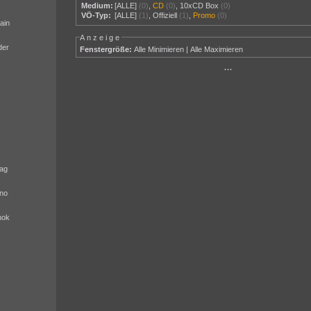
Medium:
[ALLE]
(0)
,
CD
(0)
,
10xCD Box
(0)
VÖ-Typ:
[ALLE]
(1)
,
Offiziell
(1)
,
Promo
(0)
ain
Anzeige
der
Fenstergröße:
Alle Minimieren
|
Alle Maximieren
···
ag
no
nok