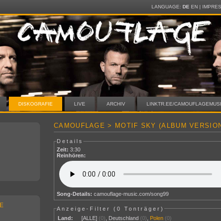
LANGUAGE:
DE
EN
|
IMPRE
DISKOGRAFIE
LIVE
ARCHIV
LINKTR.EE/CAMOUFLAGEMUS
CAMOUFLAGE > MOTIF SKY (ALBUM VERSIO
Details
Zeit:
3:30
Reinhören:
Song-Details:
camouflage-music.com/song99
E
Anzeige-Filter (
0 Tonträger
)
Land:
[ALLE]
(0)
,
Deutschland
(0)
,
Polen
(0)