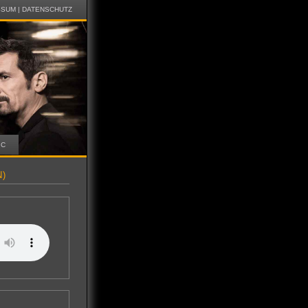
SSUM
|
DATENSCHUTZ
IC
N)