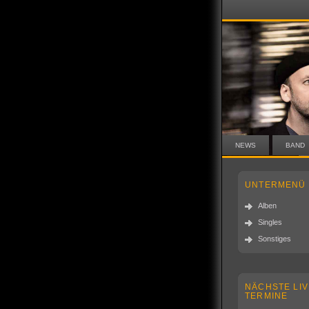
NEWS
BAND
UNTERMENÜ
Alben
Singles
Sonstiges
NÄCHSTE LIV
TERMINE