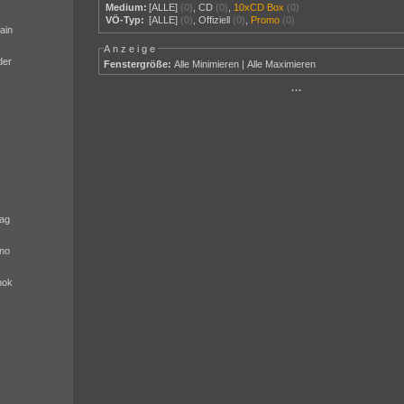
Medium:
[ALLE]
(0)
,
CD
(0)
,
10xCD Box
(0)
VÖ-Typ:
[ALLE]
(0)
,
Offiziell
(0)
,
Promo
(0)
ain
Anzeige
der
Fenstergröße:
Alle Minimieren
|
Alle Maximieren
···
ag
no
nok