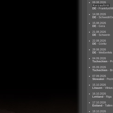
08.08.2026
Kurzauftritt
DE
- Frankfurt/M
14.08.2026
DE
- Schwedt/O
15.08.2026
DE
- Gera
21.08.2026
DE
- Schwerin
22.08.2026
DE
- Görlitz
28.08.2026
DE
- Weißenfels
04.09.2026
Tschechien
- Pr
05.09.2026
Tschechien
- Br
07.09.2026
Slowakei
- Pezi
15.10.2026
Litauen
- Vilnius
16.10.2026
Lettland
- Riga
17.10.2026
Estland
- Tallinn
18.10.2026