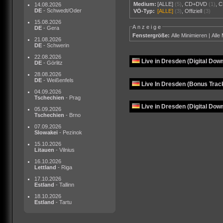
Medium:
[ALLE]
(5)
,
CD+DVD
(1)
,
C
14.08.2026
DE
- Schwedt/Oder
VÖ-Typ:
[ALLE]
(3)
,
Offiziell
(3)
15.08.2026
Anzeige
DE
- Gera
Fenstergröße:
Alle Minimieren
|
Alle
21.08.2026
DE
- Schwerin
22.08.2026
Live in Dresden (Digital Dow
DE
- Görlitz
28.08.2026
DE
- Weißenfels
Live In Dresden (Bonus Track
04.09.2026
Tschechien
- Prag
Live in Dresden (Digital Dow
05.09.2026
Tschechien
- Brno
07.09.2026
Slowakei
- Pezinok
15.10.2026
Litauen
- Vilnius
16.10.2026
Lettland
- Riga
17.10.2026
Estland
- Tallinn
18.10.2026
Estland
- Tartu