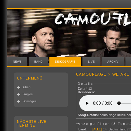
NEWS
BAND
DISKOGRAFIE
LIVE
ARCHIV
CAMOUFLAGE > WE ARE 
UNTERMENÜ
Details
Alben
Zeit:
4:13
Reinhören:
Singles
Sonstiges
Song-Details:
camouflage-music.c
NÄCHSTE LIVE
Anzeige-Filter (
3 Tontr
TERMINE
Land:
[ALLE]
(3)
,
Deutschland
(3