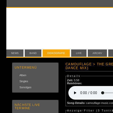
NEWS
BAND
DISKOGRAFIE
LIVE
ARCHIV
CAMOUFLAGE > THE GR
UNTERMENÜ
DANCE MIX)
Alben
Details
Zeit:
5:58
Singles
Reinhören:
Sonstiges
Song-Details:
camouflage-music.c
NÄCHSTE LIVE
TERMINE
Anzeige-Filter (
5 Tontr