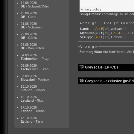
14.08.2026
DE
- Schwedt/Oder
15.08.2026
Song-Details:
camouflage-music.c
DE
- Gera
Anzeige-Filter (
2 Tontr
21.08.2026
DE
- Schwerin
Land:
[ALLE]
(2)
,
weltweit
(2)
Medium:
[ALLE]
(5)
,
LP+CD
(2)
,
CD
22.08.2026
VÖ-Typ:
[ALLE]
(2)
,
Offiziell
(2)
DE
- Görlitz
28.08.2026
Anzeige
DE
- Weißenfels
Fenstergröße:
Alle Minimieren
|
Alle
04.09.2026
Tschechien
- Prag
05.09.2026
Greyscale (LP+CD)
Tschechien
- Brno
07.09.2026
Slowakei
- Pezinok
Greyscale - exklusive jpc-Edi
15.10.2026
Litauen
- Vilnius
16.10.2026
Lettland
- Riga
17.10.2026
Estland
- Tallinn
18.10.2026
Estland
- Tartu