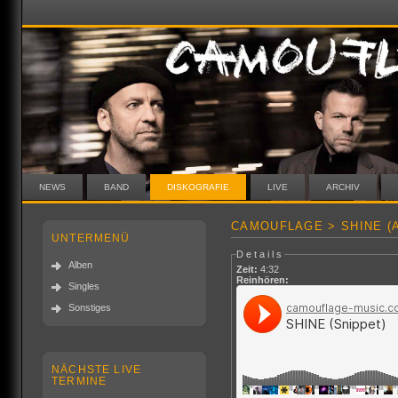
NEWS
BAND
DISKOGRAFIE
LIVE
ARCHIV
CAMOUFLAGE > SHINE (
UNTERMENÜ
Details
Alben
Zeit:
4:32
Reinhören:
Singles
Sonstiges
NÄCHSTE LIVE
TERMINE