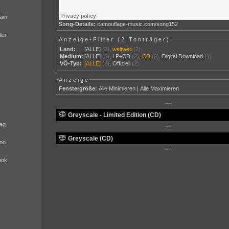
ain
Song-Details:
camouflage-music.com/song152
der
Anzeige-Filter (
2 Tonträger
)
Land:
[ALLE]
(2)
,
weltweit
(2)
Medium:
[ALLE]
(5)
,
LP+CD
(2)
,
CD
(2)
,
Digital Download
(1)
VÖ-Typ:
[ALLE]
(2)
,
Offiziell
(2)
Anzeige
Fenstergröße:
Alle Minimieren
|
Alle Maximieren
···
Greyscale - Limited Edition (CD)
ag
···
Greyscale (CD)
no
···
nok