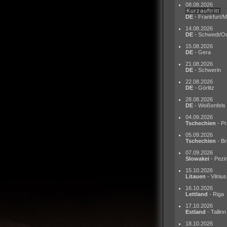
08.08.2026
Kurzauftritt
DE
- Frankfurt/M
14.08.2026
DE
- Schwedt/O
15.08.2026
DE
- Gera
21.08.2026
DE
- Schwerin
22.08.2026
DE
- Görlitz
28.08.2026
DE
- Weißenfels
04.09.2026
Tschechien
- Pr
05.09.2026
Tschechien
- Br
07.09.2026
Slowakei
- Pezi
15.10.2026
Litauen
- Vilnius
16.10.2026
Lettland
- Riga
17.10.2026
Estland
- Tallinn
18.10.2026