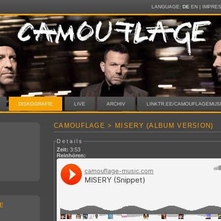
LANGUAGE:
DE
EN
|
IMPRE
DISKOGRAFIE
LIVE
ARCHIV
LINKTR.EE/CAMOUFLAGEMUS
CAMOUFLAGE > MISERY (ALBUM VERSION)
Details
Zeit:
3:53
Reinhören:
E