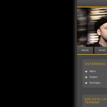
NEWS
BAND
UNTERMENÜ
Alben
Singles
Sonstiges
NÄCHSTE LIV
TERMINE