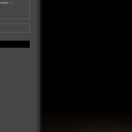
kreich
(1)
,