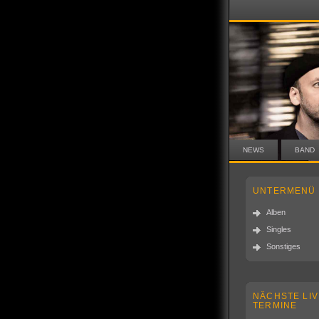
NEWS
BAND
UNTERMENÜ
Alben
Singles
Sonstiges
NÄCHSTE LIV
TERMINE