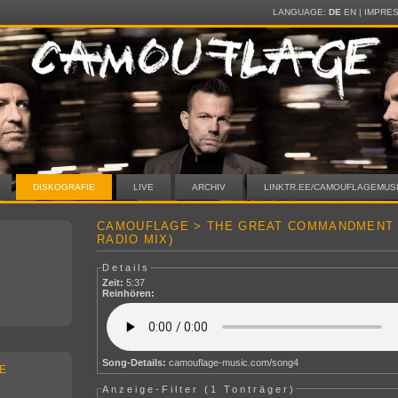
LANGUAGE:
DE
EN
|
IMPRE
DISKOGRAFIE
LIVE
ARCHIV
LINKTR.EE/CAMOUFLAGEMUS
CAMOUFLAGE > THE GREAT COMMANDMENT
RADIO MIX)
Details
Zeit:
5:37
Reinhören:
Song-Details:
camouflage-music.com/song4
E
Anzeige-Filter (
1 Tonträger
)