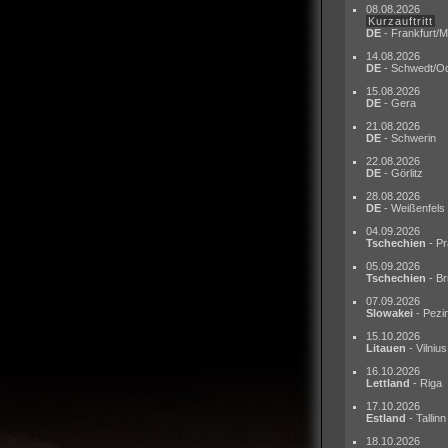
08.08.2026
Kurzauftritt
DE
- Frankfurt/M
14.08.2026
DE
- Schwedt/O
15.08.2026
DE
- Gera
21.08.2026
DE
- Schwerin
22.08.2026
DE
- Görlitz
28.08.2026
DE
- Weißenfels
04.09.2026
Tschechien
- Pr
05.09.2026
Tschechien
- Br
07.09.2026
Slowakei
- Pezi
15.10.2026
Litauen
- Vilnius
16.10.2026
Lettland
- Riga
17.10.2026
Estland
- Tallinn
18.10.2026