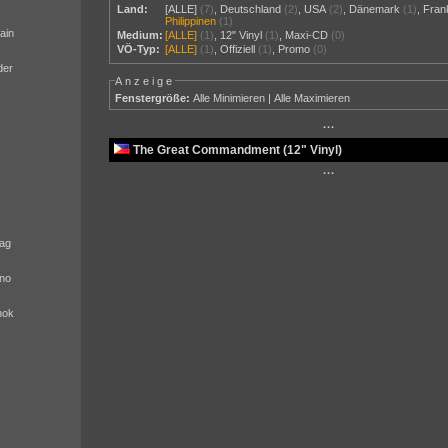
Land:
[ALLE]
(7)
,
Deutschland
(2)
,
USA
(2)
,
Dänemark
(1)
,
Fran
Philippinen
(1)
ain
Medium:
[ALLE]
(1)
,
12" Vinyl
(1)
,
Maxi-CD
(0)
VÖ-Typ:
[ALLE]
(1)
,
Offiziell
(1)
,
Promo
(0)
der
Anzeige
Fenstergröße:
Alle Minimieren
|
Alle Maximieren
···
The Great Commandment (12" Vinyl)
···
ag
no
nok