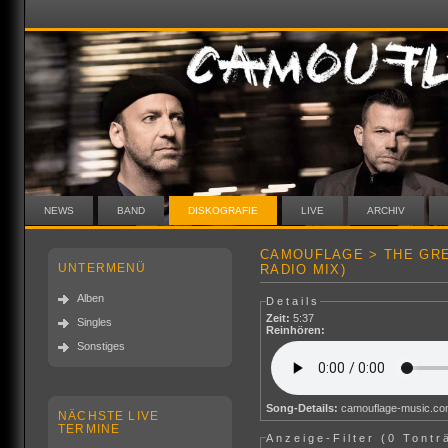
NEWS
BAND
DISKOGRAFIE
LIVE
ARCHIV
CAMOUFLAGE > THE GR
UNTERMENÜ
RADIO MIX)
Alben
Details
Zeit:
5:37
Singles
Reinhören:
Sonstiges
Song-Details:
camouflage-music.c
NÄCHSTE LIVE
TERMINE
Anzeige-Filter (
0 Tontr