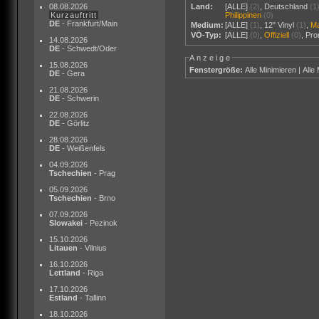
08.08.2026
Land:
[ALLE]
(2)
,
Deutschland
(1
Kurzauftritt
Philippinen
(0)
DE
- Frankfurt/Main
Medium:
[ALLE]
(1)
,
12" Vinyl
(1)
,
M
VÖ-Typ:
[ALLE]
(0)
,
Offiziell
(0)
,
Pr
14.08.2026
DE
- Schwedt/Oder
Anzeige
15.08.2026
Fenstergröße:
Alle Minimieren
|
Alle
DE
- Gera
21.08.2026
DE
- Schwerin
22.08.2026
DE
- Görlitz
28.08.2026
DE
- Weißenfels
04.09.2026
Tschechien
- Prag
05.09.2026
Tschechien
- Brno
07.09.2026
Slowakei
- Pezinok
15.10.2026
Litauen
- Vilnius
16.10.2026
Lettland
- Riga
17.10.2026
Estland
- Tallinn
18.10.2026