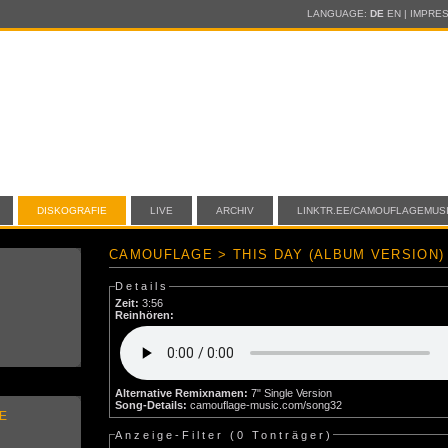
LANGUAGE:
DE
EN
|
IMPRE
DISKOGRAFIE
LIVE
ARCHIV
LINKTR.EE/CAMOUFLAGEMUS
CAMOUFLAGE > THIS DAY (ALBUM VERSION)
Details
Zeit:
3:56
Reinhören:
Alternative Remixnamen:
7" Single Version
Song-Details:
camouflage-music.com/song32
E
Anzeige-Filter (
0 Tonträger
)