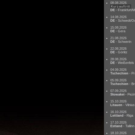
08.08.2026
Kurzauftritt
DE
- Frankfurt/M
14.08.2026
DE
- Schwedt/O
15.08.2026
DE
- Gera
21.08.2026
DE
- Schwerin
22.08.2026
DE
- Görlitz
28.08.2026
DE
- Weißenfels
04.09.2026
Tschechien
- Pr
05.09.2026
Tschechien
- Br
07.09.2026
Slowakei
- Pezi
15.10.2026
Litauen
- Vilnius
16.10.2026
Lettland
- Riga
17.10.2026
Estland
- Tallinn
18.10.2026