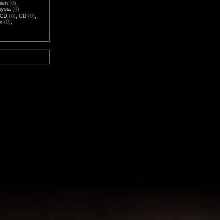
nien
(0)
,
aysia
(0)
-CD
(0)
,
CD
(0)
,
x
(0)
,