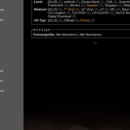
Land:
[ALLE]
(1)
,
weltweit
(0)
,
Deutschland
(1)
,
USA
(0)
,
Argenti
Frankreich
(0)
,
Mexiko
(0)
,
Spanien
(0)
,
Singapur
(0)
,
Mal
Medium:
[ALLE]
(0)
,
7" Vinyl
(0)
,
12" Vinyl
(0)
,
LP
(0)
,
MC
(0)
,
Maxi
ain
CD Longbox
(0)
,
CD+DVD
(0)
,
CD+2xDVD
(0)
,
10xCD Bo
Digital Download
(0)
der
VÖ-Typ:
[ALLE]
(0)
,
Offiziell
(0)
,
Promo
(0)
Anzeige
Fenstergröße:
Alle Minimieren
|
Alle Maximieren
···
ag
no
nok