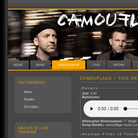
NEWS
BAND
DISKOGRAFIE
LIVE
ARCHIV
CAMOUFLAGE > THIS DA
UNTERMENÜ
Details
Alben
Zeit:
3:56
Reinhören:
Singles
Sonstiges
Alternative Remixnamen:
7" Single
Song-Details:
camouflage-music.c
NÄCHSTE LIVE
TERMINE
Anzeige-Filter (
0 Tontr