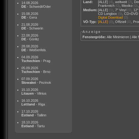
Land:
[ALLE]
(4)
,
weltweit
(2)
,
De
14.08.2026
Frankreich
(0)
,
Mexiko
(0)
DE
- Schwedt/Oder
Medium:
[ALLE]
(1)
,
7" Vinyl
(0)
,
12"
15.08.2026
CD Longbox
(0)
,
CD+DVD
DE
- Gera
Digital Download
(0)
VÖ-Typ:
[ALLE]
(0)
,
Offiziell
(0)
,
Pr
21.08.2026
DE
- Schwerin
Anzeige
22.08.2026
Fenstergröße:
Alle Minimieren
|
Alle
DE
- Görlitz
28.08.2026
DE
- Weißenfels
04.09.2026
Tschechien
- Prag
05.09.2026
Tschechien
- Brno
07.09.2026
Slowakei
- Pezinok
15.10.2026
Litauen
- Vilnius
16.10.2026
Lettland
- Riga
17.10.2026
Estland
- Tallinn
18.10.2026
Estland
- Tartu