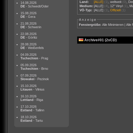
Land:
[ALLE]
(1)
,
weltweit
(0)
,
De
14.08.2026
Medium:
[ALLE]
(4)
,
12" Vinyl
(1)
,
M
DE
- Schwedt/Oder
VÖ-Typ:
[ALLE]
(1)
,
Offiziell
(1)
15.08.2026
DE
- Gera
Anzeige
21.08.2026
Fenstergröße:
Alle Minimieren
|
Alle
DE
- Schwerin
22.08.2026
DE
- Görlitz
Archive#01 (2xCD)
28.08.2026
DE
- Weißenfels
04.09.2026
Tschechien
- Prag
05.09.2026
Tschechien
- Brno
07.09.2026
Slowakei
- Pezinok
15.10.2026
Litauen
- Vilnius
16.10.2026
Lettland
- Riga
17.10.2026
Estland
- Tallinn
18.10.2026
Estland
- Tartu