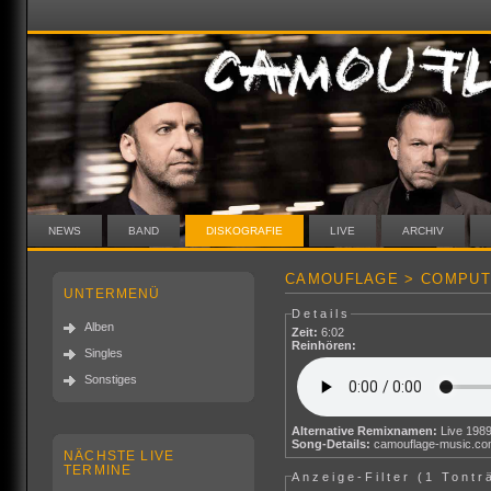
NEWS
BAND
DISKOGRAFIE
LIVE
ARCHIV
CAMOUFLAGE > COMPUTE
UNTERMENÜ
Details
Alben
Zeit:
6:02
Reinhören:
Singles
Sonstiges
Alternative Remixnamen:
Live 198
Song-Details:
camouflage-music.c
NÄCHSTE LIVE
TERMINE
Anzeige-Filter (
1 Tontr