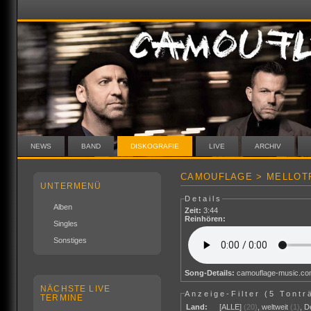
NEWS
BAND
DISKOGRAFIE
LIVE
ARCHIV
CAMOUFLAGE > MELLOTR
UNTERMENÜ
Details
Alben
Zeit:
3:44
Reinhören:
Singles
Sonstiges
Song-Details:
camouflage-music.c
NÄCHSTE LIVE
Anzeige-Filter (
5 Tontr
TERMINE
Land:
[ALLE]
(20)
,
weltweit
(1)
,
D