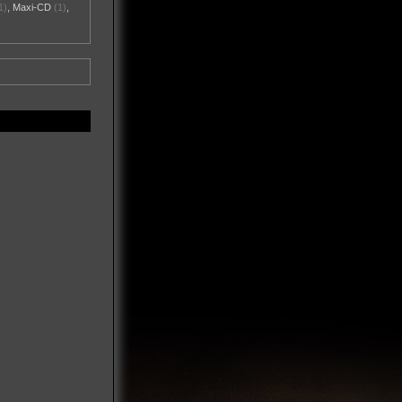
1)
,
Maxi-CD
(1)
,
)