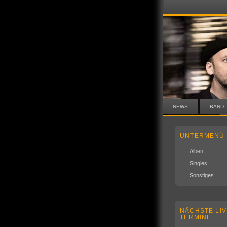
NEWS
BAND
UNTERMENÜ
Alben
Singles
Sonstiges
NÄCHSTE LIV
TERMINE