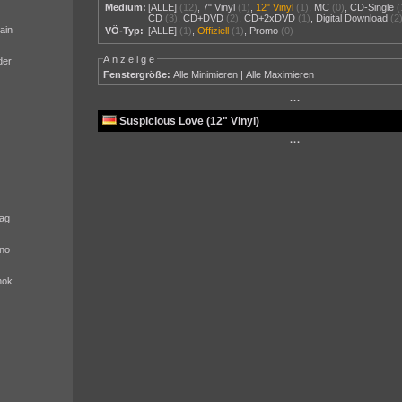
Medium:
[ALLE]
(12)
,
7" Vinyl
(1)
,
12" Vinyl
(1)
,
MC
(0)
,
CD-Single
(
CD
(3)
,
CD+DVD
(2)
,
CD+2xDVD
(1)
,
Digital Download
(2
ain
VÖ-Typ:
[ALLE]
(1)
,
Offiziell
(1)
,
Promo
(0)
Anzeige
der
Fenstergröße:
Alle Minimieren
|
Alle Maximieren
···
Suspicious Love (12" Vinyl)
···
ag
no
nok