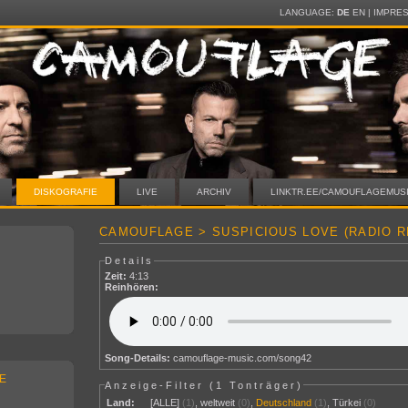
LANGUAGE:
DE
EN
|
IMPRE
DISKOGRAFIE
LIVE
ARCHIV
LINKTR.EE/CAMOUFLAGEMUS
CAMOUFLAGE > SUSPICIOUS LOVE (RADIO R
Details
Zeit:
4:13
Reinhören:
Song-Details:
camouflage-music.com/song42
E
Anzeige-Filter (
1 Tonträger
)
Land:
[ALLE]
(1)
,
weltweit
(0)
,
Deutschland
(1)
,
Türkei
(0)