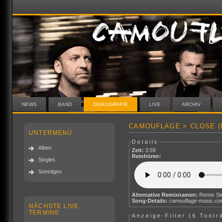
NEWS
BAND
DISKOGRAFIE
LIVE
ARCHIV
CAMOUFLAGE > CLOSE (
UNTERMENÜ
Details
Alben
Zeit:
3:59
Reinhören:
Singles
Sonstiges
Alternative Remixnamen:
Remix Si
Song-Details:
camouflage-music.c
NÄCHSTE LIVE
TERMINE
Anzeige-Filter (
6 Tontr