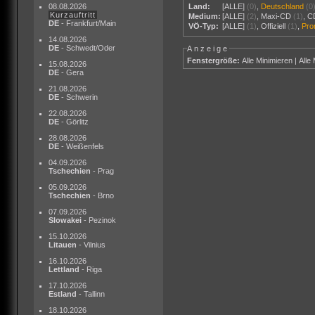
08.08.2026
Land:
[ALLE]
(0)
,
Deutschland
(0
Kurzauftritt
Medium:
[ALLE]
(2)
,
Maxi-CD
(1)
,
C
DE
- Frankfurt/Main
VÖ-Typ:
[ALLE]
(1)
,
Offiziell
(1)
,
Pr
14.08.2026
DE
- Schwedt/Oder
Anzeige
Fenstergröße:
Alle Minimieren
|
Alle
15.08.2026
DE
- Gera
21.08.2026
DE
- Schwerin
22.08.2026
DE
- Görlitz
28.08.2026
DE
- Weißenfels
04.09.2026
Tschechien
- Prag
05.09.2026
Tschechien
- Brno
07.09.2026
Slowakei
- Pezinok
15.10.2026
Litauen
- Vilnius
16.10.2026
Lettland
- Riga
17.10.2026
Estland
- Tallinn
18.10.2026