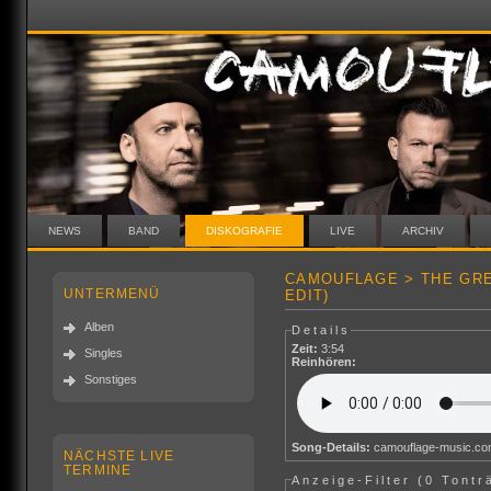
NEWS
BAND
DISKOGRAFIE
LIVE
ARCHIV
CAMOUFLAGE > THE GRE
UNTERMENÜ
EDIT)
Alben
Details
Zeit:
3:54
Singles
Reinhören:
Sonstiges
Song-Details:
camouflage-music.c
NÄCHSTE LIVE
TERMINE
Anzeige-Filter (
0 Tontr