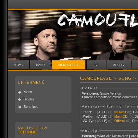
NEWS
BAND
DISKOGRAFIE
LIVE
ARCHIV
CAMOUFLAGE > SONG >
UNTERMENÜ
Details
Alben
Versionen:
Single Version
Lyrics:
camouflage-music.com/lyric
Singles
Anzeige-Filter (
0 Tontr
Sonstiges
Land:
[ALLE]
(1)
,
weltweit
(0)
,
De
Medium:
[ALLE]
(1)
,
Maxi-CD
(0)
,
Di
VÖ-Typ:
[ALLE]
(0)
,
Offiziell
(0)
,
Pr
NÄCHSTE LIVE
Anzeige
TERMINE
Fenstergröße:
Alle Minimieren
|
Alle