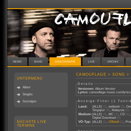
NEWS
BAND
DISKOGRAFIE
LIVE
ARCHIV
CAMOUFLAGE > SONG > 
UNTERMENÜ
Details
Alben
Versionen:
Album Version
Lyrics:
camouflage-music.com/lyric
Singles
Anzeige-Filter (
1 Tontr
Sonstiges
Land:
[ALLE]
(1)
,
weltweit
(0)
,
De
Singapur
(0)
,
Malaysia
(0)
Medium:
[ALLE]
(3)
,
MC
(1)
,
CD
(1)
Digital Download
(0)
NÄCHSTE LIVE
VÖ-Typ:
[ALLE]
(1)
,
Offiziell
(1)
,
Pr
TERMINE
Anzeige