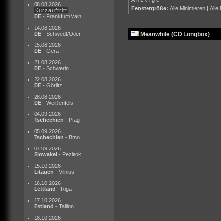
08.08.2026
Fenstergröße:
Alle Minimieren
|
Alle
Kurzauftritt
DE
- Frankfurt/Main
14.08.2026
DE
- Schwedt/Oder
Meanwhile (CD Longbox)
15.08.2026
DE
- Gera
21.08.2026
DE
- Schwerin
22.08.2026
DE
- Görlitz
28.08.2026
DE
- Weißenfels
04.09.2026
Tschechien
- Prag
05.09.2026
Tschechien
- Brno
07.09.2026
Slowakei
- Pezinok
15.10.2026
Litauen
- Vilnius
16.10.2026
Lettland
- Riga
17.10.2026
Estland
- Tallinn
18.10.2026