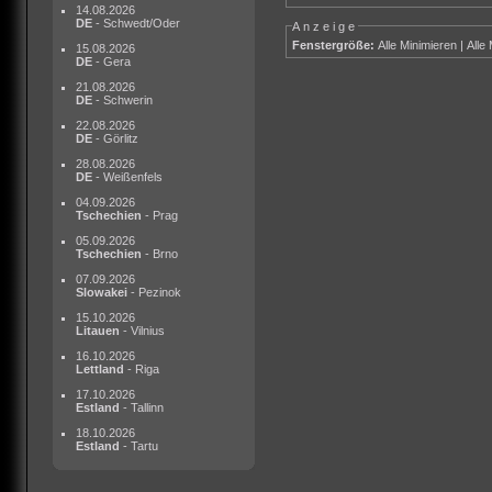
14.08.2026
DE
- Schwedt/Oder
Anzeige
Fenstergröße:
Alle Minimieren
|
Alle
15.08.2026
DE
- Gera
21.08.2026
DE
- Schwerin
22.08.2026
DE
- Görlitz
28.08.2026
DE
- Weißenfels
04.09.2026
Tschechien
- Prag
05.09.2026
Tschechien
- Brno
07.09.2026
Slowakei
- Pezinok
15.10.2026
Litauen
- Vilnius
16.10.2026
Lettland
- Riga
17.10.2026
Estland
- Tallinn
18.10.2026
Estland
- Tartu