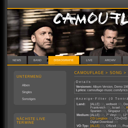
NEWS
BAND
DISKOGRAFIE
LIVE
ARCHIV
CAMOUFLAGE > SONG >
UNTERMENÜ
Details
Alben
Versionen:
Album Version
,
Demo 19
Lyrics:
camouflage-music.com/lyric
Singles
Anzeige-Filter (
0 Tontr
Sonstiges
Land:
[ALLE]
(1)
,
weltweit
(0)
,
De
Frankreich
(0)
,
Israel
(0)
,
Spanien
(0)
,
Singapur
(0)
,
Medium:
[ALLE]
(2)
,
7" Vinyl
(0)
,
12"
CD Longbox
(0)
,
CD+DVD
NÄCHSTE LIVE
Digital Download
(0)
TERMINE
VÖ-Typ:
[ALLE]
(0)
,
Offiziell
(0)
,
Pr