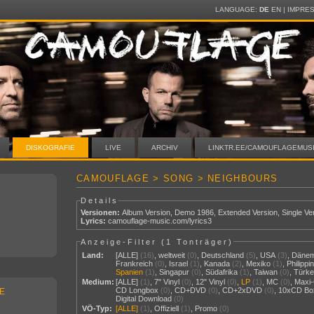
LANGUAGE:
DE
EN
|
IMPRE
DISKOGRAFIE
LIVE
ARCHIV
LINKTR.EE/CAMOUFLAGEMUS
CAMOUFLAGE > SONG > NEIGHBOURS
Details
Versionen:
Album Version
,
Demo 1986
,
Extended Version
,
Single Ve
Lyrics:
camouflage-music.com/lyrics3
Anzeige-Filter (
1 Tonträger
)
Land:
[ALLE]
(16)
,
weltweit
(0)
,
Deutschland
(5)
,
USA
(3)
,
Däne
Frankreich
(0)
,
Israel
(1)
,
Kanada
(2)
,
Mexiko
(1)
,
Philippi
Spanien
(1)
,
Singapur
(0)
,
Südafrika
(1)
,
Taiwan
(0)
,
Türke
Medium:
[ALLE]
(1)
,
7" Vinyl
(0)
,
12" Vinyl
(0)
,
LP
(1)
,
MC
(0)
,
Maxi
CD Longbox
(0)
,
CD+DVD
(0)
,
CD+2xDVD
(0)
,
10xCD Bo
E
Digital Download
(0)
VÖ-Typ:
[ALLE]
(1)
,
Offiziell
(1)
,
Promo
(0)