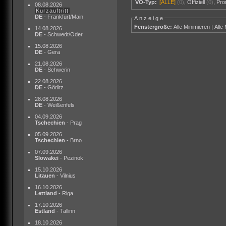
VÖ-Typ:
[ALLE]
(0)
,
Offiziell
(0)
,
Pr
08.08.2026
Kurzauftritt
DE
- Frankfurt/Main
Anzeige
Fenstergröße:
Alle Minimieren
|
Alle
14.08.2026
DE
- Schwedt/Oder
15.08.2026
DE
- Gera
21.08.2026
DE
- Schwerin
22.08.2026
DE
- Görlitz
28.08.2026
DE
- Weißenfels
04.09.2026
Tschechien
- Prag
05.09.2026
Tschechien
- Brno
07.09.2026
Slowakei
- Pezinok
15.10.2026
Litauen
- Vilnius
16.10.2026
Lettland
- Riga
17.10.2026
Estland
- Tallinn
18.10.2026