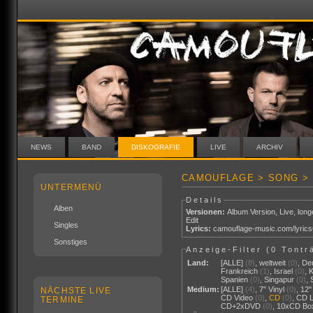
NEWS
BAND
DISKOGRAFIE
LIVE
ARCHIV
CAMOUFLAGE > SONG >
UNTERMENÜ
Details
Alben
Versionen:
Album Version
,
Live
,
long
Edit
Singles
Lyrics:
camouflage-music.com/lyric
Sonstiges
Anzeige-Filter (
0 Tontr
Land:
[ALLE]
(8)
,
weltweit
(0)
,
De
Frankreich
(1)
,
Israel
(0)
,
Spanien
(0)
,
Singapur
(0)
,
Medium:
[ALLE]
(4)
,
7" Vinyl
(0)
,
12"
NÄCHSTE LIVE
CD Video
(0)
,
CD
(0)
,
CD 
TERMINE
CD+2xDVD
(0)
,
10xCD Bo