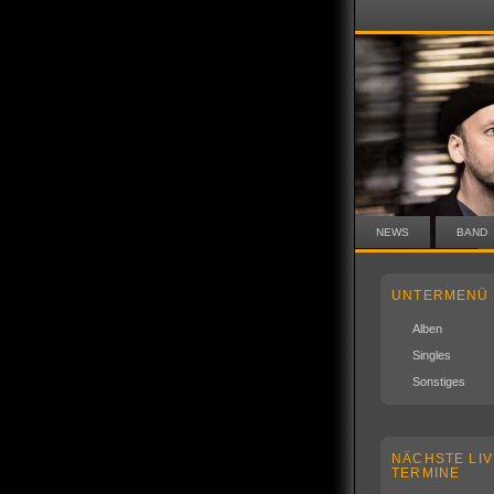
NEWS
BAND
UNTERMENÜ
Alben
Singles
Sonstiges
NÄCHSTE LIV
TERMINE