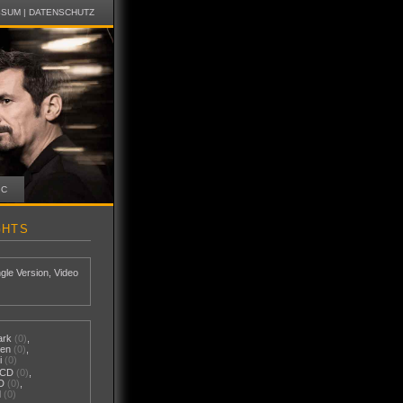
SSUM
|
DATENSCHUTZ
IC
GHTS
ngle Version
,
Video
ark
(0)
,
nen
(0)
,
i
(0)
-CD
(0)
,
D
(0)
,
d
(0)