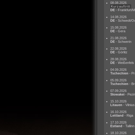
08.08.2026
Kurzauftritt
DE
- Frankfurt/M
14.08.2026
DE
- Schwedt/O
15.08.2026
DE
- Gera
21.08.2026
DE
- Schwerin
22.08.2026
DE
- Görlitz
28.08.2026
DE
- Weißenfels
04.09.2026
Tschechien
- Pr
05.09.2026
Tschechien
- Br
07.09.2026
Slowakei
- Pezi
15.10.2026
Litauen
- Vilnius
16.10.2026
Lettland
- Riga
17.10.2026
Estland
- Tallinn
18.10.2026