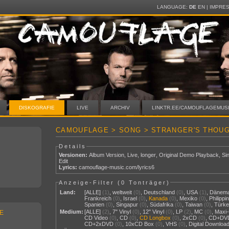
LANGUAGE:
DE
EN
|
IMPRE
DISKOGRAFIE
LIVE
ARCHIV
LINKTR.EE/CAMOUFLAGEMUS
CAMOUFLAGE > SONG > STRANGER'S THOU
Details
Versionen:
Album Version
,
Live
,
longer
,
Original Demo Playback
,
Si
Edit
Lyrics:
camouflage-music.com/lyrics6
Anzeige-Filter (
0 Tonträger
)
Land:
[ALLE]
(1)
,
weltweit
(0)
,
Deutschland
(0)
,
USA
(1)
,
Dänem
Frankreich
(0)
,
Israel
(0)
,
Kanada
(0)
,
Mexiko
(0)
,
Philippi
Spanien
(0)
,
Singapur
(0)
,
Südafrika
(0)
,
Taiwan
(0)
,
Türke
Medium:
[ALLE]
(2)
,
7" Vinyl
(0)
,
12" Vinyl
(0)
,
LP
(2)
,
MC
(0)
,
Maxi
E
CD Video
(0)
,
CD
(0)
,
CD Longbox
(0)
,
2xCD
(0)
,
CD+DV
CD+2xDVD
(0)
,
10xCD Box
(0)
,
VHS
(0)
,
Digital Downloa