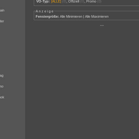
VÖ-Typ:
[ALLE]
(0)
,
Offiziell
(0)
,
Promo
(0)
ain
Anzeige
Fenstergröße:
Alle Minimieren
|
Alle Maximieren
der
···
ag
no
nok