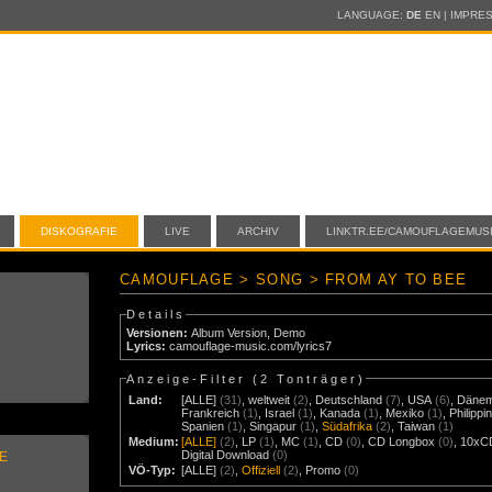
LANGUAGE:
DE
EN
|
IMPRE
DISKOGRAFIE
LIVE
ARCHIV
LINKTR.EE/CAMOUFLAGEMUS
CAMOUFLAGE > SONG > FROM AY TO BEE
Details
Versionen:
Album Version
,
Demo
Lyrics:
camouflage-music.com/lyrics7
Anzeige-Filter (
2 Tonträger
)
Land:
[ALLE]
(31)
,
weltweit
(2)
,
Deutschland
(7)
,
USA
(6)
,
Däne
Frankreich
(1)
,
Israel
(1)
,
Kanada
(1)
,
Mexiko
(1)
,
Philippi
Spanien
(1)
,
Singapur
(1)
,
Südafrika
(2)
,
Taiwan
(1)
Medium:
[ALLE]
(2)
,
LP
(1)
,
MC
(1)
,
CD
(0)
,
CD Longbox
(0)
,
10xC
Digital Download
(0)
E
VÖ-Typ:
[ALLE]
(2)
,
Offiziell
(2)
,
Promo
(0)