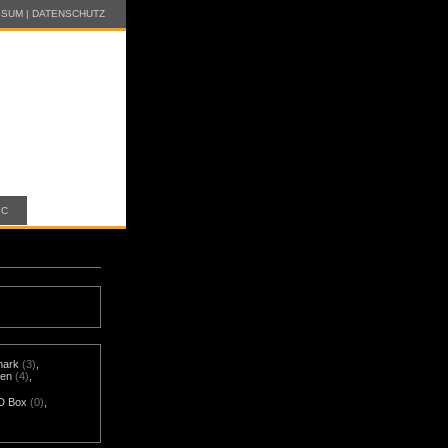
SSUM
|
DATENSCHUTZ
IC
mark
(3)
,
nen
(4)
,
D Box
(0)
,