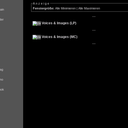
Anzeige
Fenstergröße:
Alle Minimieren
|
Alle Maximieren
ain
···
der
Voices & Images (LP)
···
Voices & Images (MC)
···
ag
no
nok