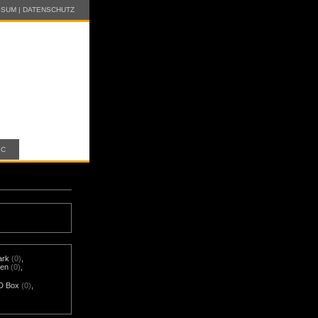
SSUM
|
DATENSCHUTZ
IC
ark
(0)
,
nen
(0)
,
D Box
(0)
,