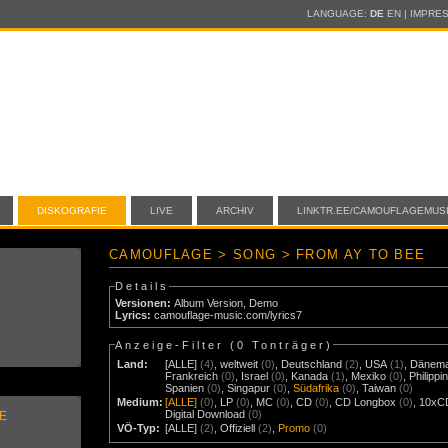
LANGUAGE:
DE
EN
|
IMPRE
DISKOGRAFIE
LIVE
ARCHIV
LINKTR.EE/CAMOUFLAGEMUS
CAMOUFLAGE > SONG > FROM AY TO BEE
Details
Versionen:
Album Version
,
Demo
Lyrics:
camouflage-music.com/lyrics7
Anzeige-Filter (
0 Tonträger
)
Land:
[ALLE]
(4)
,
weltweit
(0)
,
Deutschland
(2)
,
USA
(1)
,
Dänem
Frankreich
(0)
,
Israel
(0)
,
Kanada
(1)
,
Mexiko
(0)
,
Philippi
Spanien
(0)
,
Singapur
(0)
,
Südafrika
(0)
,
Taiwan
(0)
Medium:
[ALLE]
(0)
,
LP
(0)
,
MC
(0)
,
CD
(0)
,
CD Longbox
(0)
,
10xC
Digital Download
(0)
E
VÖ-Typ:
[ALLE]
(2)
,
Offiziell
(2)
,
Promo
(0)