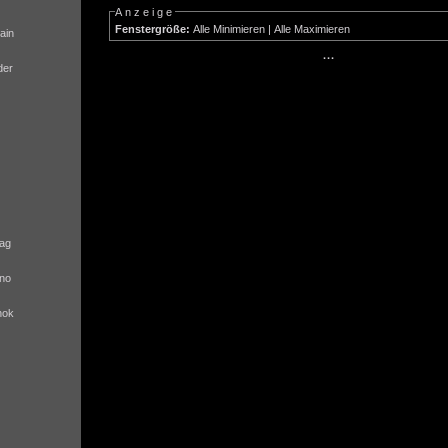
Anzeige
Fenstergröße:
Alle Minimieren
|
Alle Maximieren
ain
···
der
ag
no
nok