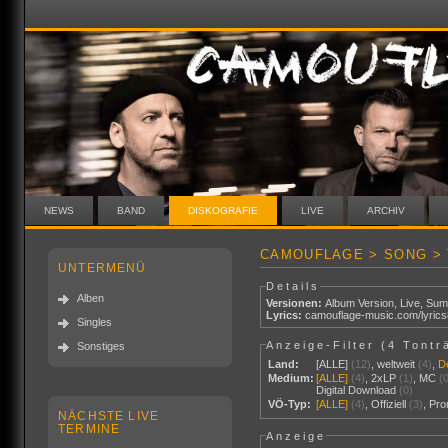
NEWS
BAND
DISKOGRAFIE
LIVE
ARCHIV
CAMOUFLAGE > SONG >
UNTERMENÜ
Details
Alben
Versionen:
Album Version
,
Live
,
Sum
Lyrics:
camouflage-music.com/lyric
Singles
Anzeige-Filter (
4 Tontr
Sonstiges
Land:
[ALLE]
(12)
,
weltweit
(4)
,
D
Medium:
[ALLE]
(4)
,
2xLP
(1)
,
MC
(
Digital Download
(0)
VÖ-Typ:
[ALLE]
(4)
,
Offiziell
(3)
,
Pr
NÄCHSTE LIVE
TERMINE
Anzeige