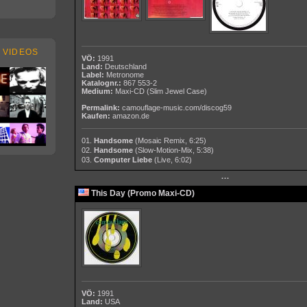
 VIDEOS
VÖ:
1991
Land:
Deutschland
Label:
Metronome
Katalognr.:
867 553-2
Medium:
Maxi-CD
(Slim Jewel Case)
Permalink:
camouflage-music.com/discog59
Kaufen:
amazon.de
01.
Handsome
(Mosaic Remix, 6:25)
02.
Handsome
(Slow-Motion-Mix, 5:38)
03.
Computer Liebe
(Live, 6:02)
···
This Day (Promo Maxi-CD)
VÖ:
1991
Land:
USA