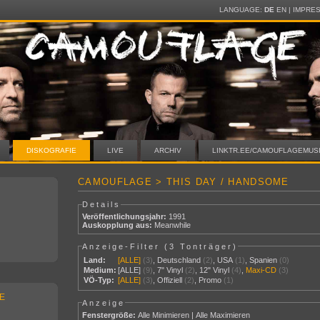
LANGUAGE:
DE
EN
|
IMPRE
DISKOGRAFIE
LIVE
ARCHIV
LINKTR.EE/CAMOUFLAGEMUS
CAMOUFLAGE > THIS DAY / HANDSOME
Details
Veröffentlichungsjahr:
1991
Auskopplung aus:
Meanwhile
Anzeige-Filter (
3 Tonträger
)
Land:
[ALLE]
(3)
,
Deutschland
(2)
,
USA
(1)
,
Spanien
(0)
Medium:
[ALLE]
(9)
,
7" Vinyl
(2)
,
12" Vinyl
(4)
,
Maxi-CD
(3)
VÖ-Typ:
[ALLE]
(3)
,
Offiziell
(2)
,
Promo
(1)
E
Anzeige
Fenstergröße:
Alle Minimieren
|
Alle Maximieren