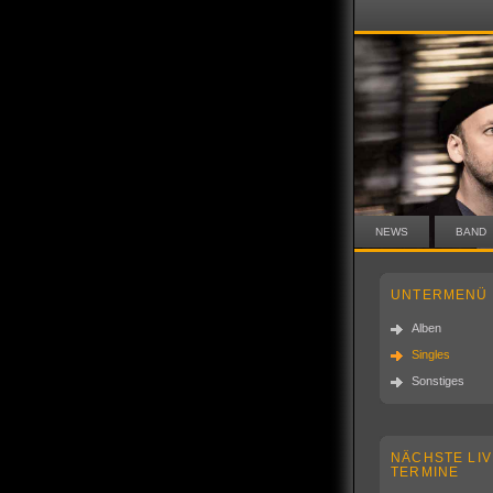
NEWS
BAND
UNTERMENÜ
Alben
Singles
Sonstiges
NÄCHSTE LIV
TERMINE