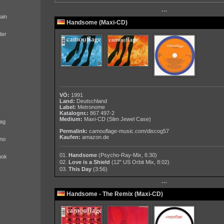
···
ain
Handsome (Maxi-CD)
der
VÖ:
1991
Land:
Deutschland
Label:
Metronome
Katalognr.:
867 497-2
Medium:
Maxi-CD
(Slim Jewel Case)
ag
Permalink:
camouflage-music.com/discog57
Kaufen:
amazon.de
no
01.
Handsome
(Psycho-Ray-Mix, 6:30)
nok
02.
Love is a Shield
(12" US Orbit Mix, 8:02)
03.
This Day
(3:56)
···
Handsome - The Remix (Maxi-CD)