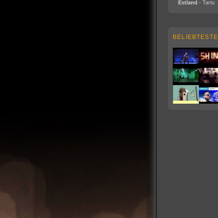
Estland
- Tartu
BELIEBTESTE