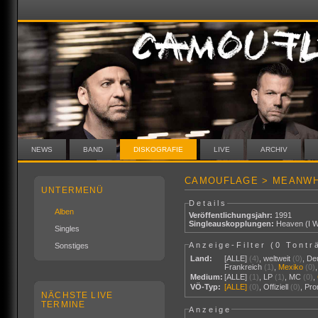
NEWS
BAND
DISKOGRAFIE
LIVE
ARCHIV
CAMOUFLAGE > MEANWH
UNTERMENÜ
Details
Alben
Veröffentlichungsjahr:
1991
Singleauskopplungen:
Heaven (I W
Singles
Anzeige-Filter (
0 Tontr
Sonstiges
Land:
[ALLE]
(4)
,
weltweit
(0)
,
De
Frankreich
(1)
,
Mexiko
(0)
Medium:
[ALLE]
(1)
,
LP
(1)
,
MC
(0)
,
VÖ-Typ:
[ALLE]
(0)
,
Offiziell
(0)
,
Pr
NÄCHSTE LIVE
TERMINE
Anzeige