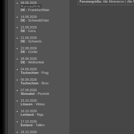
Fenstergröße:
Alle Minimieren
|
Alle
08.08.2026
Kurzauftritt
DE
- Frankfurt/Main
14.08.2026
DE
- Schwedt/Oder
15.08.2026
DE
- Gera
21.08.2026
DE
- Schwerin
22.08.2026
DE
- Görlitz
28.08.2026
DE
- Weißenfels
04.09.2026
Tschechien
- Prag
05.09.2026
Tschechien
- Brno
07.09.2026
Slowakei
- Pezinok
15.10.2026
Litauen
- Vilnius
16.10.2026
Lettland
- Riga
17.10.2026
Estland
- Tallinn
18.10.2026