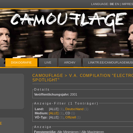
LANGUAGE:
DE
EN
|
IMPRE
DISKOGRAFIE
LIVE
ARCHIV
LINKTR.EE/CAMOUFLAGEMUS
CAMOUFLAGE > V.A. COMPILATION "ELECTR
SPOTLIGHT"
Details
Veröffentlichungsjahr:
2001
Anzeige-Filter (
1 Tonträger
)
Land:
[ALLE]
(1)
,
Deutschland
(1)
Medium:
[ALLE]
(1)
,
CD
(1)
VÖ-Typ:
[ALLE]
(1)
,
Offiziell
(1)
E
Anzeige
Fenstergröße:
Alle Minimieren
|
Alle Maximieren