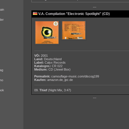
···
ain
V.A. Compilation "Electronic Spotlight" (CD)
der
VÖ:
2001
Land:
Deutschland
Label:
Calyx Records
Katalognr.:
CR 022
Medium:
CD
(Jewel Box)
ag
Permalink:
camouflage-music.com/discog199
Kaufen:
amazon.de
,
jpc.de
no
nok
09.
Thief
(Night Mix, 3:47)
···