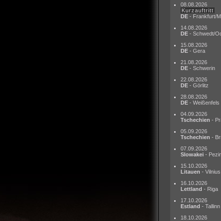
08.08.2026
Kurzauftritt
DE
- Frankfurt/M
14.08.2026
DE
- Schwedt/O
15.08.2026
DE
- Gera
21.08.2026
DE
- Schwerin
22.08.2026
DE
- Görlitz
28.08.2026
DE
- Weißenfels
04.09.2026
Tschechien
- Pr
05.09.2026
Tschechien
- Br
07.09.2026
Slowakei
- Pezi
15.10.2026
Litauen
- Vilnius
16.10.2026
Lettland
- Riga
17.10.2026
Estland
- Tallinn
18.10.2026