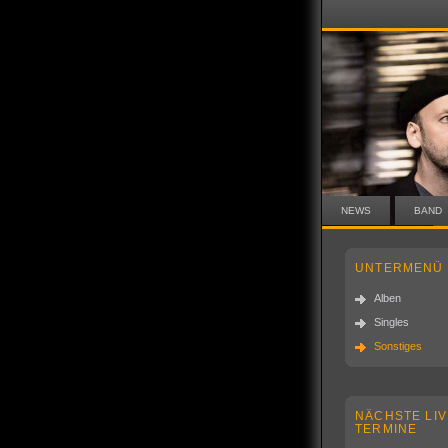
NEWS
BAND
UNTERMENÜ
Alben
Singles
Sonstiges
NÄCHSTE LIV
TERMINE