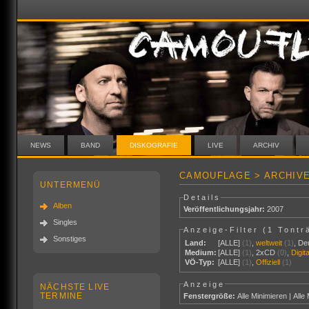
NEWS
BAND
DISKOGRAFIE
LIVE
ARCHIV
CAMOUFLAGE > ARCHIVE
UNTERMENÜ
Details
Alben
Veröffentlichungsjahr:
2007
Singles
Anzeige-Filter (
1 Tontr
Sonstiges
Land:
[ALLE]
(1)
,
weltweit
(1)
,
De
Medium:
[ALLE]
(1)
,
2xCD
(0)
,
Digit
VÖ-Typ:
[ALLE]
(1)
,
Offiziell
(1)
Anzeige
NÄCHSTE LIVE
TERMINE
Fenstergröße:
Alle Minimieren
|
Alle