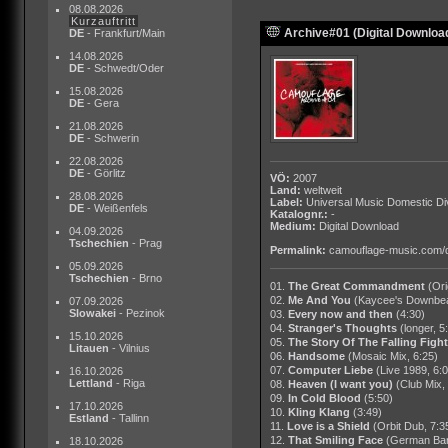
08.08.2026
Kurzauftritt
Archive#01 (Digital Downloa
DE
- Frankfurt/Main
14.08.2026
DE
- Schwedt/Oder
15.08.2026
DE
- Gera
21.08.2026
DE
- Schwerin
22.08.2026
DE
- Görlitz
VÖ:
2007
Land:
weltweit
28.08.2026
Label:
Universal Music Domestic Di
DE
- Weißenfels
Katalognr.:
-
Medium:
Digital Download
04.09.2026
Tschechien
- Prag
Permalink:
camouflage-music.com/
05.09.2026
Tschechien
- Brno
01.
The Great Commandment
(Ori
02.
Me And You
(Kaycee's Downbea
07.09.2026
Slowakei
- Pezinok
03.
Every now and then
(4:30)
04.
Stranger's Thoughts
(longer, 5
15.10.2026
05.
The Story Of The Falling Fight
Litauen
- Vilnius
06.
Handsome
(Mosaic Mix, 6:25)
07.
Computer Liebe
(Live 1989, 6:
16.10.2026
Lettland
- Riga
08.
Heaven (I want you)
(Club Mix,
09.
In Cold Blood
(5:50)
17.10.2026
10.
Kling Klang
(3:49)
Estland
- Tallinn
11.
Love is a Shield
(Orbit Dub, 7:3
12.
That Smiling Face
(German Ban
18.10.2026